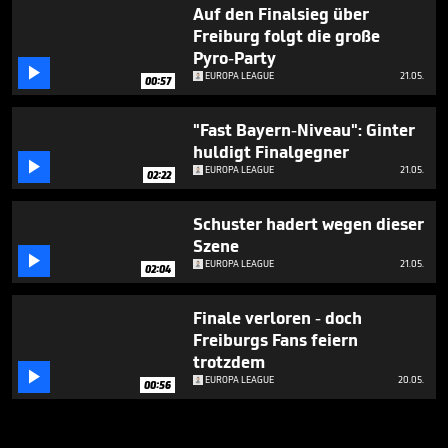
Auf den Finalsieg über
Freiburg folgt die große
Pyro-Party

EUROPA LEAGUE
21.05.
00:57
"Fast Bayern-Niveau": Ginter
huldigt Finalgegner

EUROPA LEAGUE
21.05.
02:22
Schuster hadert wegen dieser
Szene

EUROPA LEAGUE
21.05.
02:04
Finale verloren - doch
Freiburgs Fans feiern
trotzdem

EUROPA LEAGUE
20.05.
00:56