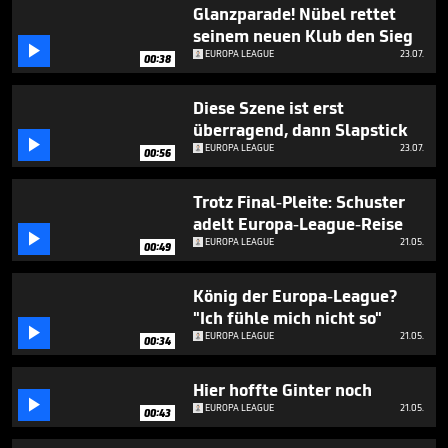
1
Glanzparade! Nübel rettet
minute,
seinem neuen Klub den Sieg
35

EUROPA LEAGUE
23.07.
seconds
00:38
Diese Szene ist erst
überragend, dann Slapstick

EUROPA LEAGUE
23.07.
00:56
Trotz Final-Pleite: Schuster
adelt Europa-League-Reise

EUROPA LEAGUE
21.05.
00:49
König der Europa-League?
"Ich fühle mich nicht so"

EUROPA LEAGUE
21.05.
00:34
Hier hoffte Ginter noch

EUROPA LEAGUE
21.05.
00:43