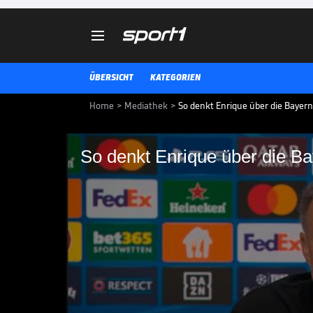

ÜBERSICHT
KATEGORIEN
Home
>
Mediathek
>
So denkt Enrique über die Bayer
So denkt Enrique über die Ba
So denkt Enrique übe
Für PSG-Trainer Luis Enrique sin
Halbfinale die stärkste Mannsch
der Spanier Parallelen in der Sp
CHAMPIONS LEAGUE