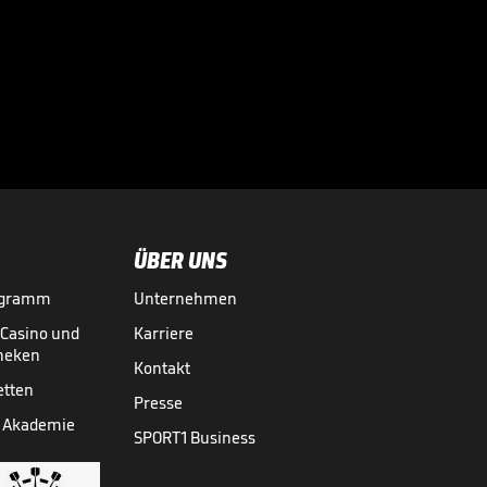
Große Worte nach
Final-Drama!

CHAMPIONS LEAGUE
30.05.
00:43
ÜBER UNS
ogramm
Unternehmen
-Casino und
Karriere
theken
Kontakt
etten
Presse
 Akademie
SPORT1 Business