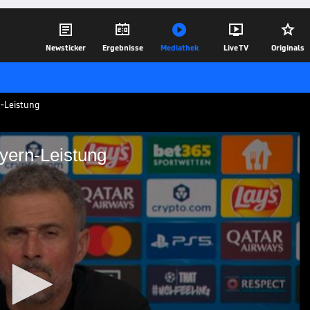





Newsticker
Ergebnisse
Mediathek
Live TV
Originals
n-Leistung
yern-Leistung
r die Bayern-Leistung
d die Bayern nach dem 1:1 im CL-
aft der vergangenen Jahre. Zudem sieht
ielweise beider Teams.
07.05.26