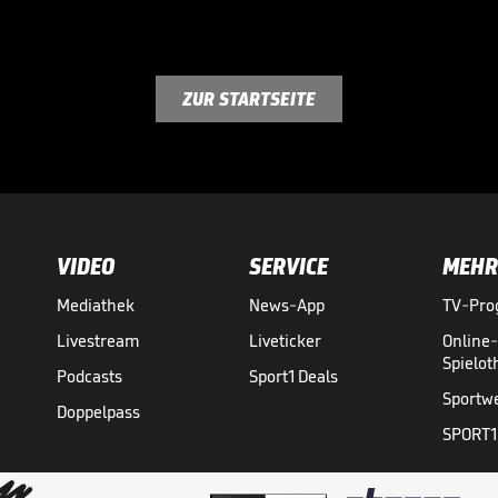
ZUR STARTSEITE
VIDEO
SERVICE
MEHR
Mediathek
News-App
TV-Pr
Livestream
Liveticker
Online
Spielo
Podcasts
Sport1 Deals
Sportw
Doppelpass
SPORT1