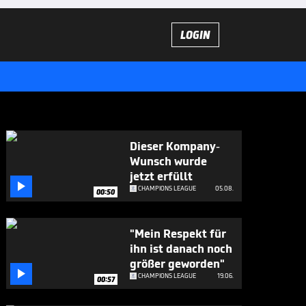
LOGIN
Dieser Kompany-
Wunsch wurde
jetzt erfüllt

CHAMPIONS LEAGUE
05.08.
00:50
"Mein Respekt für
ihn ist danach noch
größer geworden"

CHAMPIONS LEAGUE
19.06.
00:57