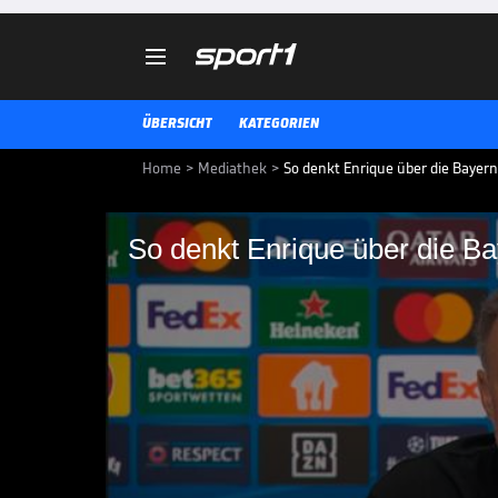

ÜBERSICHT
KATEGORIEN
Home
>
Mediathek
>
So denkt Enrique über die Bayer
So denkt Enrique über die Ba
So denkt Enrique übe
Für PSG-Trainer Luis Enrique sin
Halbfinale die stärkste Mannsch
der Spanier Parallelen in der Sp
CHAMPIONS LEAGUE