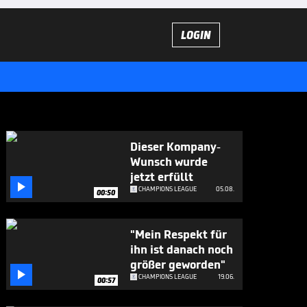
LOGIN
Dieser Kompany-
Wunsch wurde
jetzt erfüllt

CHAMPIONS LEAGUE
05.08.
00:50
"Mein Respekt für
ihn ist danach noch
größer geworden"

CHAMPIONS LEAGUE
19.06.
00:57