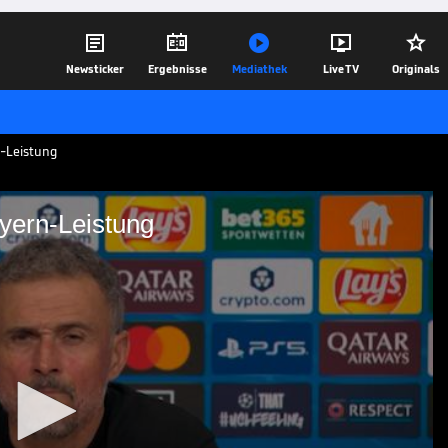





Newsticker
Ergebnisse
Mediathek
Live TV
Originals
n-Leistung
yern-Leistung
r die Bayern-Leistung
d die Bayern nach dem 1:1 im CL-
aft der vergangenen Jahre. Zudem sieht
ielweise beider Teams.
07.05.26