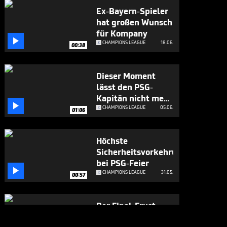
Ex-Bayern-Spieler
hat großen Wunsch
für Kompany

CHAMPIONS LEAGUE
18.06.
00:38
Dieser Moment
lässt den PSG-
Kapitän nicht mehr

los
CHAMPIONS LEAGUE
05.06.
01:06
Höchste
Sicherheitsvorkehrungen
bei PSG-Feier

CHAMPIONS LEAGUE
31.05.
00:57
Der Final-Frust
richtet sich auch an