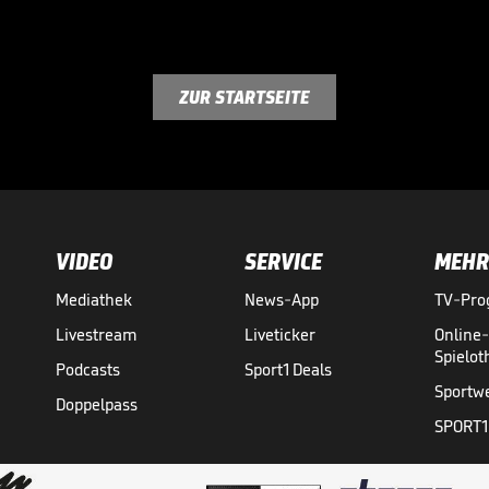
ZUR STARTSEITE
VIDEO
SERVICE
MEHR
Mediathek
News-App
TV-Pr
Livestream
Liveticker
Online
Spielo
Podcasts
Sport1 Deals
Sportw
Doppelpass
SPORT1