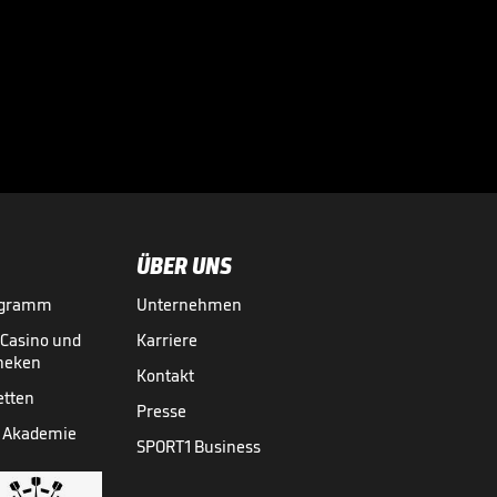
Große Worte nach
Final-Drama!

CHAMPIONS LEAGUE
30.05.
00:43
ÜBER UNS
ogramm
Unternehmen
-Casino und
Karriere
theken
Kontakt
etten
Presse
 Akademie
SPORT1 Business