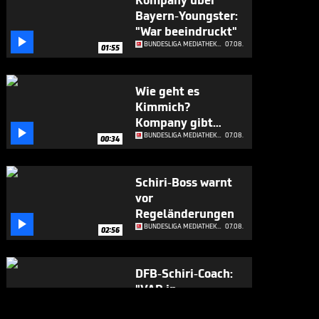
Kompany über
Bayern-Youngster:
"War beeindruckt"

BUNDESLIGA MEDIATHEK HIGHLIGHTS
07.08.
01:55
Wie geht es
Kimmich?
Kompany gibt

Update
BUNDESLIGA MEDIATHEK HIGHLIGHTS
07.08.
00:34
Schiri-Boss warnt
vor
Regeländerungen

BUNDESLIGA MEDIATHEK HIGHLIGHTS
07.08.
02:56
DFB-Schiri-Coach:
"VAR in
Deutschland ist

BUNDESLIGA MEDIATHEK HIGHLIGHTS
07.08.