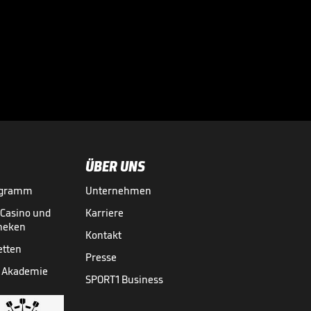
Bei diesen
Superstars
kassierte die

Bundesliga richtig
BUNDESLIGA MEDIATHEK HIGHLIGHTS
07.08.
03:01
ab
ÜBER UNS
ogramm
Unternehmen
-Casino und
Karriere
theken
Kontakt
etten
Presse
 Akademie
SPORT1 Business