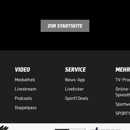
ZUR STARTSEITE
VIDEO
SERVICE
MEHR
Mediathek
News-App
TV-Pr
Livestream
Liveticker
Online
Spielo
Podcasts
Sport1 Deals
Sportw
Doppelpass
SPORT1