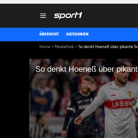

ÜBERSICHT
KATEGORIEN
Home
>
Mediathek
>
So denkt Hoeneß über pikante S
So denkt Hoeneß über pikant
So denkt Hoeneß über
Ansetzung
Am 34. Spieltag der Fußball-Bund
Eintracht Frankfurt vor einem E
BUNDESLIGA MEDIATHEK HIGHLIGHTS