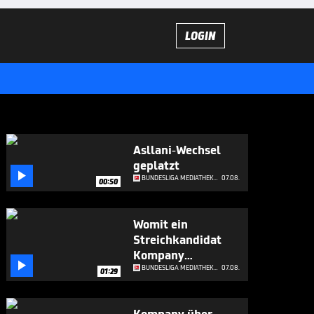
LOGIN
Asllani-Wechsel
geplatzt

BUNDESLIGA MEDIATHEK HIGHLIGHTS
07.08.
00:50
Womit ein
Streichkandidat
Kompany

beeindruckt
BUNDESLIGA MEDIATHEK HIGHLIGHTS
07.08.
01:29