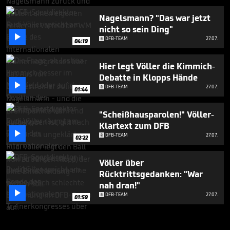
Nagelsmann? "Das war jetzt
nicht so sein Ding"

DFB-TEAM
27.07.
04:19
Hier legt Völler die Kimmich-
Debatte in Klopps Hände

DFB-TEAM
27.07.
01:44
"Scheißhausparolen!" Völler-
Klartext zum DFB

DFB-TEAM
27.07.
02:22
Völler über
Rücktrittsgedanken: "War
nah dran!"

DFB-TEAM
27.07.
01:59