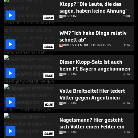
minutes,
Klopp? "Die Leute, die das
25
sagen, haben keine Ahnung"
seconds

DFB-TEAM
01.08.
00:50
WM? "Ich hake Dinge relativ
schnell ab"

BUNDESLIGA MEDIATHEK HIGHLIGHTS
31.07.
00:44
Dieser Klopp-Satz ist auch
beim FC Bayern angekommen

DFB-TEAM
28.07.
02:46
Volle Breitseite! Hier ledert
Völler gegen Argentinien

DFB-TEAM
28.07.
02:26
Nagelsmann? Hier gesteht
sich Völler einen Fehler ein

DFB-TEAM
27.07.
04:08