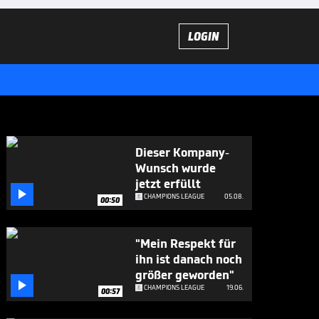
LOGIN
Dieser Kompany-
Wunsch wurde
jetzt erfüllt

CHAMPIONS LEAGUE
05.08.
00:50
"Mein Respekt für
ihn ist danach noch
größer geworden"

CHAMPIONS LEAGUE
19.06.
00:57