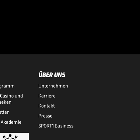
Große Worte nach
Final-Drama!

CHAMPIONS LEAGUE
30.05.
00:43
ÜBER UNS
ogramm
Unternehmen
-Casino und
Karriere
theken
Kontakt
etten
Presse
 Akademie
SPORT1 Business