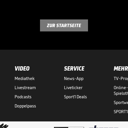
ZUR STARTSEITE
VIDEO
SERVICE
MEHR
Mediathek
News-App
TV-Pr
Livestream
Liveticker
Online
Spielo
Podcasts
Sport1 Deals
Sportw
Doppelpass
SPORT1