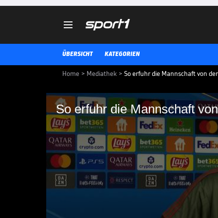

ÜBERSICHT
KATEGORIEN
Home
>
Mediathek
>
So erfuhr die Mannschaft von d
So erfuhr die Mannschaft v
So erfuhr die Manns
Überraschung
Der FC Bayern hat mit Trainer V
verrät, wie diese Überraschung 
Coach sie übermittelte.