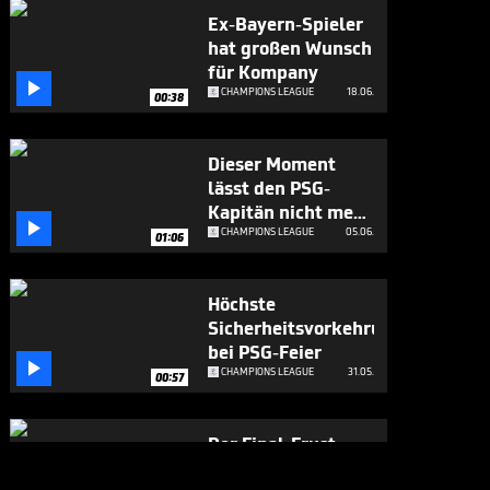
Ex-Bayern-Spieler
hat großen Wunsch
für Kompany

CHAMPIONS LEAGUE
18.06.
00:38
Dieser Moment
lässt den PSG-
Kapitän nicht mehr

los
CHAMPIONS LEAGUE
05.06.
01:06
Höchste
Sicherheitsvorkehrungen
bei PSG-Feier

CHAMPIONS LEAGUE
31.05.
00:57
Der Final-Frust
richtet sich auch an