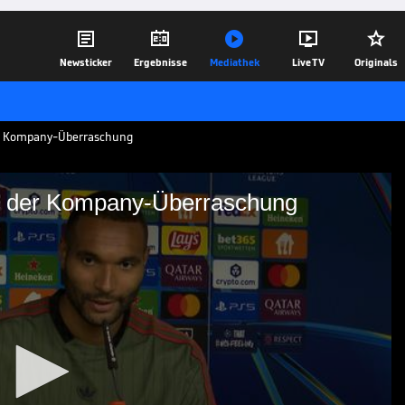





Newsticker
Ergebnisse
Mediathek
Live TV
Originals
er Kompany-Überraschung
on der Kompany-Überraschung
chaft von der Kompany-
incent Kompany verlängert. Jonathan Tah
bei der Mannschaft ankam und wie der