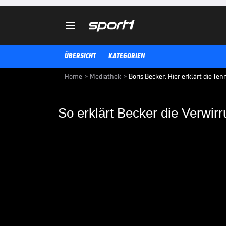

ÜBERSICHT
KATEGORIEN
Home
>
Mediathek
>
Boris Becker: Hier erklärt die T
So erklärt Becker die Verwir
So erklärt Becker di
Diplomatenstatus
Boris Becker spricht in einem Vid
Stand im gegen ihn laufenden I
Diplomatenstatus.