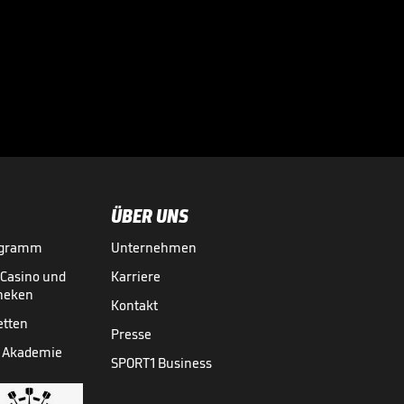

VIDEO NEWS
28.07.
01:37
ÜBER UNS
ogramm
Unternehmen
-Casino und
Karriere
theken
Kontakt
etten
Presse
 Akademie
SPORT1 Business