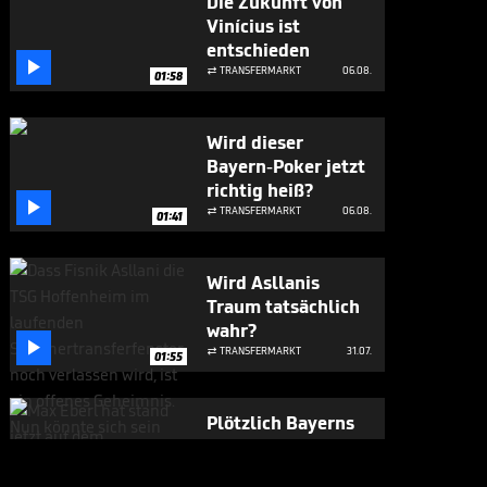
Die Zukunft von
Vinícius ist
entschieden

TRANSFERMARKT
06.08.

01:58
Wird dieser
Bayern-Poker jetzt
richtig heiß?

TRANSFERMARKT
06.08.

01:41
Wird Asllanis
Traum tatsächlich
wahr?

TRANSFERMARKT
31.07.

01:55
Plötzlich Bayerns
Mister 100 Prozent

BUNDESLIGA MEDIATHEK HIGHLIGHTS
31.07.
07:17