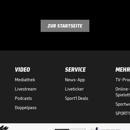
ZUR STARTSEITE
VIDEO
SERVICE
MEHR
Mediathek
News-App
TV-Pr
Livestream
Liveticker
Online
Spielo
Podcasts
Sport1 Deals
Sportw
Doppelpass
SPORT1