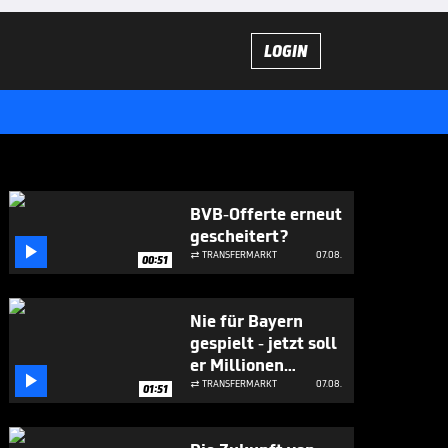
LOGIN
BVB-Offerte erneut
gescheitert?

TRANSFERMARKT
07.08.

00:51
Nie für Bayern
gespielt - jetzt soll
er Millionen

bringen
TRANSFERMARKT
07.08.

01:51