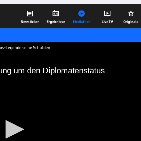





Newsticker
Ergebnisse
Mediathek
Live TV
Originals
ennis-Legende seine Schulden
rung um den Diplomatenstatus
e Verwirrung um den
eo- Interview Klartext und erklärt den
nsolvenzverfahren und seinen