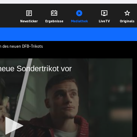





Newsticker
Ergebnisse
Mediathek
Live TV
Originals
on des neuen DFB-Trikots
neue Sondertrikot vor
DFB das neue Sondertrikot
estehens präsentierte der DFB sein
 Erfolge der Siebziger Jahre feiert der