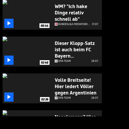
WM? "Ich hake
Dinge relativ
schnell ab"

BUNDESLIGA MEDIATHEK HIGHLIGHTS
31.07.
00:44
Dieser Klopp-Satz
ist auch beim FC
Bayern

angekommen
DFB-TEAM
28.07.
02:46
Volle Breitseite!
Hier ledert Völler
gegen Argentinien

DFB-TEAM
28.07.
02:26
Nagelsmann? Hier
gesteht sich Völler