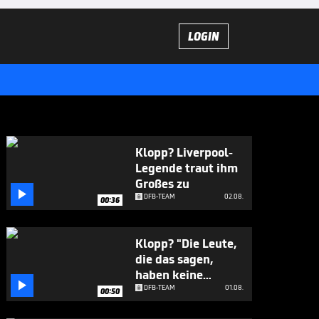
LOGIN
Klopp? Liverpool-
Legende traut ihm
Großes zu

DFB-TEAM
02.08.
00:36
Klopp? "Die Leute,
die das sagen,
haben keine

Ahnung"
DFB-TEAM
01.08.
00:50