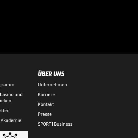
Völler über
Rücktrittsgedanken:
"War nah dran!"

DFB-TEAM
27.07.
01:59
ÜBER UNS
ogramm
Unternehmen
-Casino und
Karriere
theken
Kontakt
etten
Presse
 Akademie
SPORT1 Business