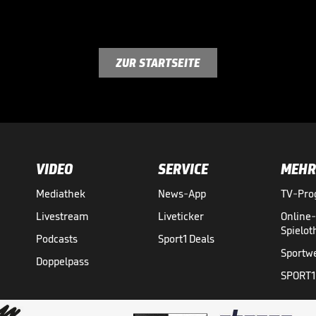
ZUR STARTSEITE
VIDEO
SERVICE
MEHR
Mediathek
News-App
TV-Pr
Livestream
Liveticker
Online
Spielo
Podcasts
Sport1 Deals
Sportw
Doppelpass
SPORT1