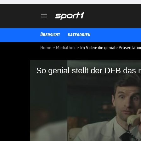

ÜBERSICHT
KATEGORIEN
Home
>
Mediathek
>
Im Video: die geniale Präsentati
So genial stellt der DFB das 
So genial stellt der 
vor
Anlässlich seines 125-jährigen B
Jubiläumstrikot. Angelehnt an die
Dress auch schon bald Premiere.