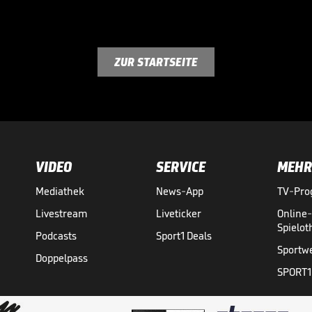
ZUR STARTSEITE
VIDEO
SERVICE
MEHR
Mediathek
News-App
TV-Pr
Livestream
Liveticker
Online
Spielo
Podcasts
Sport1 Deals
Sportw
Doppelpass
SPORT1