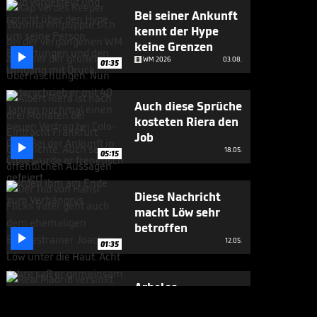
Bei seiner Ankunft
kennt der Hype
keine Grenzen

WM 2026
03.08.
01:35
Auch diese Sprüche
kosteten Riera den
Job

18.05.
05:15
Diese Nachricht
macht Löw sehr
betroffen

12.05.
01:35
Arbeloa:
"Verbrenne sie