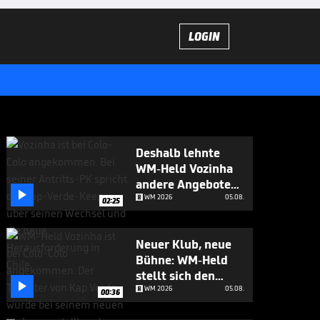
LOGIN
Deshalb lehnte
WM-Held Vozinha
andere Angebote

ab
WM 2026
05.08.
02:25
Neuer Klub, neue
Bühne: WM-Held
stellt sich den

Fragen
WM 2026
05.08.
00:36