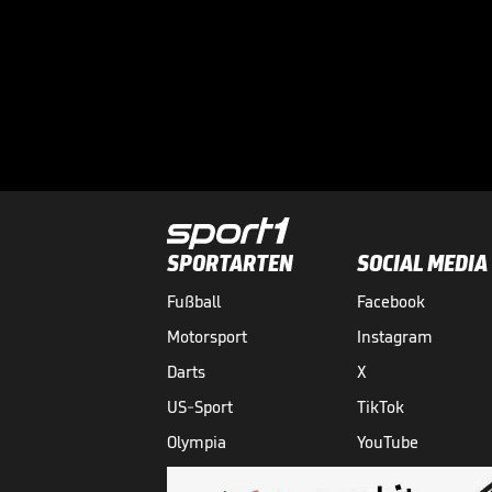
SPORTARTEN
SOCIAL MEDIA
Fußball
Facebook
Motorsport
Instagram
Darts
X
US-Sport
TikTok
Olympia
YouTube