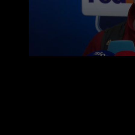
0
seconds
of
2
minutes,
28
seconds
Volume
90%