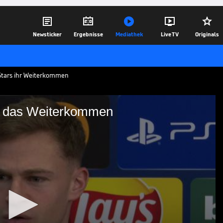





Newsticker
Ergebnisse
Mediathek
Live TV
Originals
-Stars ihr Weiterkommen
ch das Weiterkommen
 Kimmich das
h analysieren das holprige
League gegen Celtic.
19.02.25