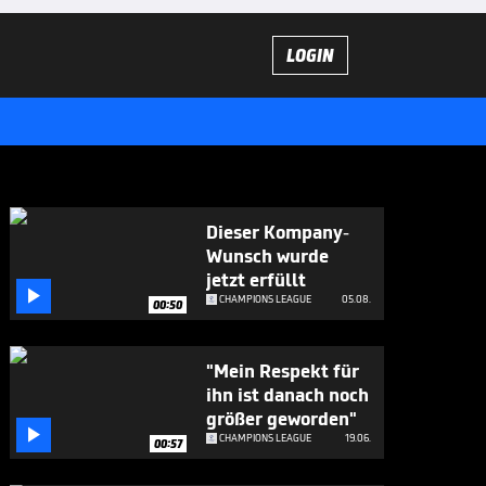
LOGIN
Dieser Kompany-
Wunsch wurde
jetzt erfüllt

CHAMPIONS LEAGUE
05.08.
00:50
"Mein Respekt für
ihn ist danach noch
größer geworden"

CHAMPIONS LEAGUE
19.06.
00:57