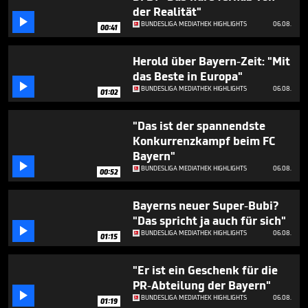
seconds
der Realität"

BUNDESLIGA MEDIATHEK HIGHLIGHTS
06.08.
00:41
Herold über Bayern-Zeit: "Mit
das Beste in Europa"

BUNDESLIGA MEDIATHEK HIGHLIGHTS
06.08.
01:02
"Das ist der spannendste
Konkurrenzkampf beim FC
Bayern"

BUNDESLIGA MEDIATHEK HIGHLIGHTS
06.08.
00:52
Bayerns neuer Super-Bubi?
"Das spricht ja auch für sich"

BUNDESLIGA MEDIATHEK HIGHLIGHTS
06.08.
01:15
"Er ist ein Geschenk für die
PR-Abteilung der Bayern"

BUNDESLIGA MEDIATHEK HIGHLIGHTS
06.08.
01:19