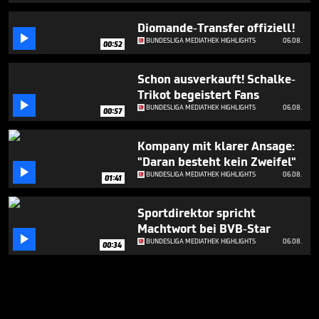
Diomande-Transfer offiziell!

BUNDESLIGA MEDIATHEK HIGHLIGHTS
06.08.
00:52
Schon ausverkauft! Schalke-
Trikot begeistert Fans

BUNDESLIGA MEDIATHEK HIGHLIGHTS
06.08.
00:57
Kompany mit klarer Ansage:
"Daran besteht kein Zweifel"

BUNDESLIGA MEDIATHEK HIGHLIGHTS
06.08.
01:41
Sportdirektor spricht
Machtwort bei BVB-Star

BUNDESLIGA MEDIATHEK HIGHLIGHTS
06.08.
00:34