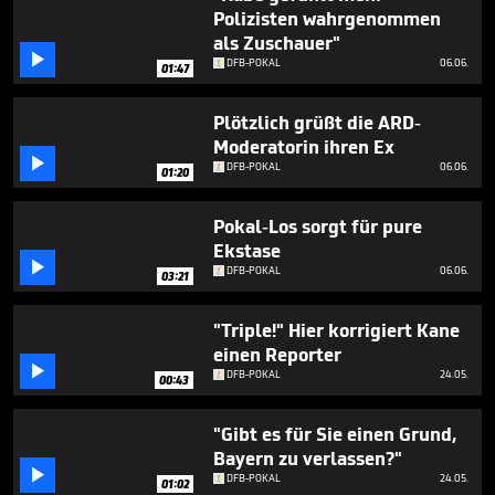
minute,
Polizisten wahrgenommen
42
als Zuschauer"
seconds

DFB-POKAL
06.06.
01:47
Plötzlich grüßt die ARD-
Moderatorin ihren Ex

DFB-POKAL
06.06.
01:20
Pokal-Los sorgt für pure
Ekstase

DFB-POKAL
06.06.
03:21
"Triple!" Hier korrigiert Kane
einen Reporter

DFB-POKAL
24.05.
00:43
"Gibt es für Sie einen Grund,
Bayern zu verlassen?"

DFB-POKAL
24.05.
01:02