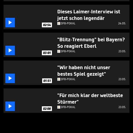
Dieses Laimer-Interview ist
jetzt schon legendär

DFB-POKAL
24.05.
02:54
"Blitz-Trennung" bei Bayern?
So reagiert Eberl

DFB-POKAL
23.05.
03:01
"Wir haben nicht unser
bestes Spiel gezeigt"

DFB-POKAL
23.05.
01:51
"Für mich klar der weltbeste
Stürmer"

DFB-POKAL
23.05.
02:08