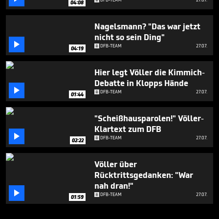
04:08
Nagelsmann? "Das war jetzt
nicht so sein Ding"

DFB-TEAM
27.07.
04:19
Hier legt Völler die Kimmich-
Debatte in Klopps Hände

DFB-TEAM
27.07.
01:44
"Scheißhausparolen!" Völler-
Klartext zum DFB

DFB-TEAM
27.07.
02:22
Völler über
Rücktrittsgedanken: "War
nah dran!"

DFB-TEAM
27.07.
01:59