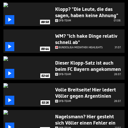
48
seconds
Klopp? "Die Leute, die das
sagen, haben keine Ahnung"

DFB-TEAM
01.08.
00:50
WM? "Ich hake Dinge relativ
schnell ab"

BUNDESLIGA MEDIATHEK HIGHLIGHTS
31.07.
00:44
Dieser Klopp-Satz ist auch
beim FC Bayern angekommen

DFB-TEAM
28.07.
02:46
Volle Breitseite! Hier ledert
Völler gegen Argentinien

DFB-TEAM
28.07.
02:26
Nagelsmann? Hier gesteht
sich Völler einen Fehler ein

DFB-TEAM
27.07.