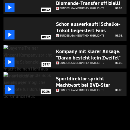
Diomande-Transfer offiziell!

BUNDESLIGA MEDIATHEK HIGHLIGHTS
06.08.
00:52
Schon ausverkauft! Schalke-
Trikot begeistert Fans

BUNDESLIGA MEDIATHEK HIGHLIGHTS
06.08.
00:57
Kompany mit klarer Ansage:
"Daran besteht kein Zweifel"

BUNDESLIGA MEDIATHEK HIGHLIGHTS
06.08.
01:41
Sportdirektor spricht
Machtwort bei BVB-Star

BUNDESLIGA MEDIATHEK HIGHLIGHTS
06.08.
00:34