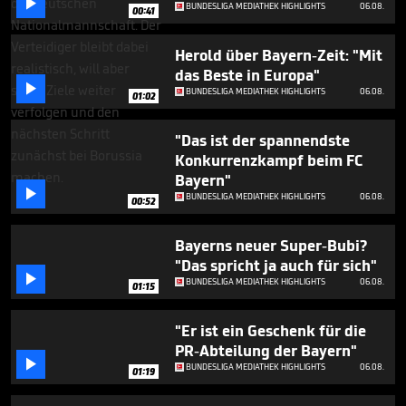

minutes,
BUNDESLIGA MEDIATHEK HIGHLIGHTS
06.08.
00:41
0
Herold über Bayern-Zeit: "Mit
das Beste in Europa"

BUNDESLIGA MEDIATHEK HIGHLIGHTS
06.08.
01:02
"Das ist der spannendste
Konkurrenzkampf beim FC
Bayern"

BUNDESLIGA MEDIATHEK HIGHLIGHTS
06.08.
00:52
Bayerns neuer Super-Bubi?
"Das spricht ja auch für sich"

BUNDESLIGA MEDIATHEK HIGHLIGHTS
06.08.
01:15
"Er ist ein Geschenk für die
PR-Abteilung der Bayern"

BUNDESLIGA MEDIATHEK HIGHLIGHTS
06.08.
01:19