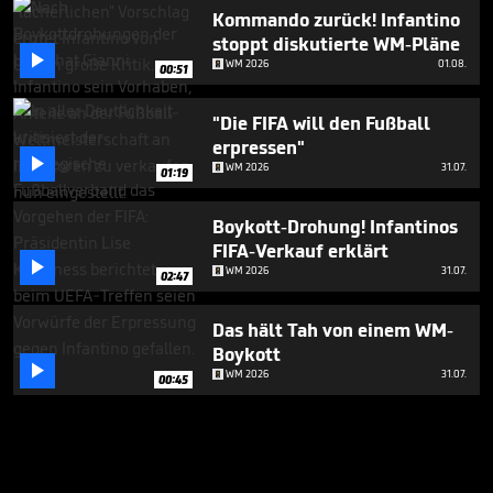
Kommando zurück! Infantino
stoppt diskutierte WM-Pläne

WM 2026
01.08.
00:51
"Die FIFA will den Fußball
erpressen"

WM 2026
31.07.
01:19
Boykott-Drohung! Infantinos
FIFA-Verkauf erklärt

WM 2026
31.07.
02:47
Das hält Tah von einem WM-
Boykott

WM 2026
31.07.
00:45