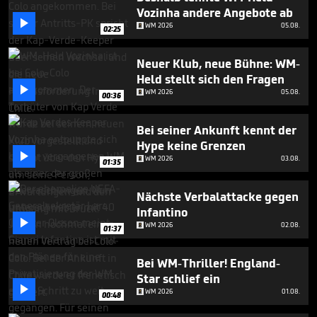
1
Vozinha andere Angebote ab
minute,

WM 2026
05.08.
52
02:25
seconds
Neuer Klub, neue Bühne: WM-
Held stellt sich den Fragen

WM 2026
05.08.
00:36
Bei seiner Ankunft kennt der
Hype keine Grenzen

WM 2026
03.08.
01:35
Nächste Verbalattacke gegen
Infantino

WM 2026
02.08.
01:37
Bei WM-Thriller! England-
Star schlief ein

WM 2026
01.08.
00:48