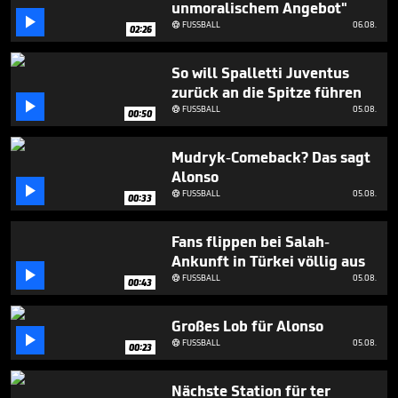
unmoralischem Angebot"
2

minutes,
FUSSBALL
06.08.

02:26
42
seconds
So will Spalletti Juventus
zurück an die Spitze führen

FUSSBALL
05.08.

00:50
Mudryk-Comeback? Das sagt
Alonso

FUSSBALL
05.08.

00:33
Fans flippen bei Salah-
Ankunft in Türkei völlig aus

FUSSBALL
05.08.

00:43
Großes Lob für Alonso

FUSSBALL
05.08.

00:23
Nächste Station für ter