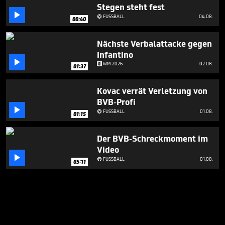
Stegen steht fest

FUSSBALL
04.08.

00:40
Nächste Verbalattacke gegen
Infantino

WM 2026
02.08.
01:37
Kovac verrät Verletzung von
BVB-Profi

FUSSBALL
01.08.

01:15
Der BVB-Schreckmoment im
Video

FUSSBALL
01.08.

05:11