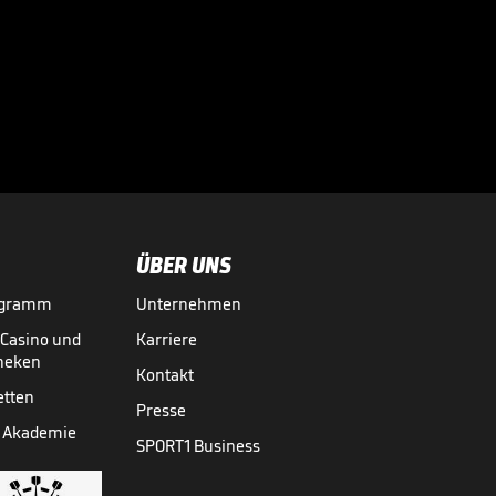
Das hält Tah von
einem WM-Boykott

WM 2026
31.07.
00:45
ÜBER UNS
ogramm
Unternehmen
-Casino und
Karriere
theken
Kontakt
etten
Presse
 Akademie
SPORT1 Business