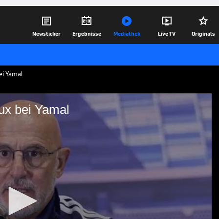





Newsticker
Ergebnisse
Mediathek
Live TV
Originals
ei Yamal
ux bei Yamal
t die Krux bei Yamal
 zeigt sich vor dem WM-Auftakt
echtzeitig fit wird. Zudem betont er,
gen Rodri im Training zum Fußball
08.06.26