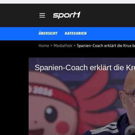

ÜBERSICHT
KATEGORIEN
Home
>
Mediathek
>
Spanien-Coach erklärt die Krux b
Spanien-Coach erklärt die Kr
Spanien-Coach erklär
Spanien-Coach Luis de la Fuente
optimistisch, dass Lamine Yamal r
dass Gavis hartes Einsteigen ge
dazugehört.
WM 2026