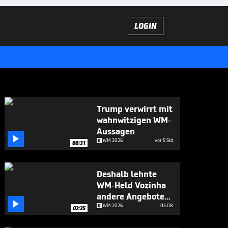
LOGIN
Trump verwirrt mit
wahnwitzigen WM-
Aussagen

WM 2026
vor 5 Std.
00:31
Deshalb lehnte
WM-Held Vozinha
andere Angebote

ab
WM 2026
05.08.
02:25