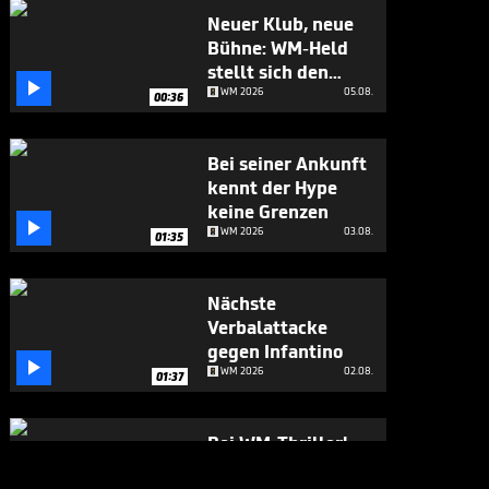
Neuer Klub, neue
Bühne: WM-Held
stellt sich den

Fragen
WM 2026
05.08.
00:36
Bei seiner Ankunft
kennt der Hype
keine Grenzen

WM 2026
03.08.
01:35
Nächste
Verbalattacke
gegen Infantino

WM 2026
02.08.
01:37
Bei WM-Thriller!
England-Star