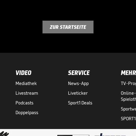
ZUR STARTSEITE
VIDEO
SERVICE
MEHR
Mediathek
News-App
TV-Pr
Livestream
Liveticker
Online
Spielo
Podcasts
Sport1 Deals
Sportw
Doppelpass
SPORT1