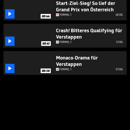
Start-Ziel-Sieg! So lief der
Grand Prix von Österreich

FORMEL 1
28.06.
00:44
Crash! Bitteres Qualifying für
Verstappen

FORMEL 1
27.06.
00:41
Monaco-Drama für
Verstappen

FORMEL 1
07.06.
00:38