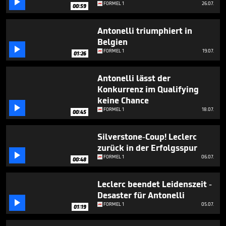

seconds
FORMEL 1
26.07.
00:59
Antonelli triumphiert in
Belgien

FORMEL 1
19.07.
01:26
Antonelli lässt der
Konkurrenz im Qualifying
keine Chance

FORMEL 1
18.07.
00:45
Silverstone-Coup! Leclerc
zurück in der Erfolgsspur

FORMEL 1
06.07.
00:48
Leclerc beendet Leidenszeit -
Desaster für Antonelli

FORMEL 1
05.07.
01:19