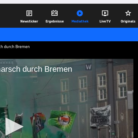





Newsticker
Ergebnisse
Mediathek
Live TV
Originals
sch durch Bremen
marsch durch Bremen
 bei Fanmarsch durch
ison gegen RB Leipzig treffen sich
gemeinsam zum Weserstadion zu