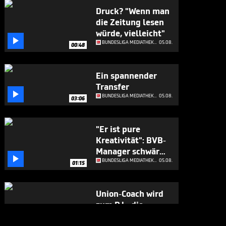
Druck? "Wenn man
die Zeitung lesen
würde, vielleicht"

BUNDESLIGA MEDIATHEK HIGHLIGHTS
05.08.
00:48
Ein spannender
Transfer

BUNDESLIGA MEDIATHEK HIGHLIGHTS
05.08.
03:06
"Er ist pure
Kreativität": BVB-
Manager schwärmt

von Neuzugang
BUNDESLIGA MEDIATHEK HIGHLIGHTS
05.08.
01:15
Union-Coach wird
zum DJ - die
Spieler feiern ihn

BUNDESLIGA MEDIATHEK HIGHLIGHTS
05.08.