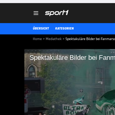

ÜBERSICHT
KATEGORIEN
Home
>
Mediathek
>
Spektakuläre Bilder bei Fanmar
Spektakuläre Bilder bei Fan
Spektakuläre Bilder
Bremen
Vor dem letzten Heimspiel der Sa
tausende Werder-Anhänger um 
marschieren.