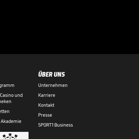
"Ich habe noch
Hunger!"

BUNDESLIGA MEDIATHEK HIGHLIGHTS
04.08.
01:22
ÜBER UNS
ogramm
Unternehmen
-Casino und
Karriere
theken
Kontakt
etten
Presse
 Akademie
SPORT1 Business