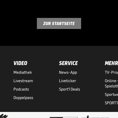
ZUR STARTSEITE
VIDEO
SERVICE
MEHR
Mediathek
News-App
TV-Pr
Livestream
Liveticker
Online
Spielo
Podcasts
Sport1 Deals
Sportw
Doppelpass
SPORT1