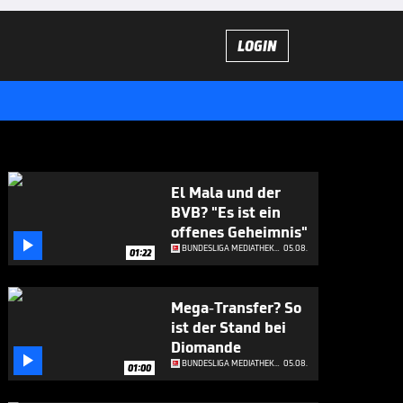
LOGIN
El Mala und der
BVB? "Es ist ein
offenes Geheimnis"

BUNDESLIGA MEDIATHEK HIGHLIGHTS
05.08.
01:22
Mega-Transfer? So
ist der Stand bei
Diomande

BUNDESLIGA MEDIATHEK HIGHLIGHTS
05.08.
01:00