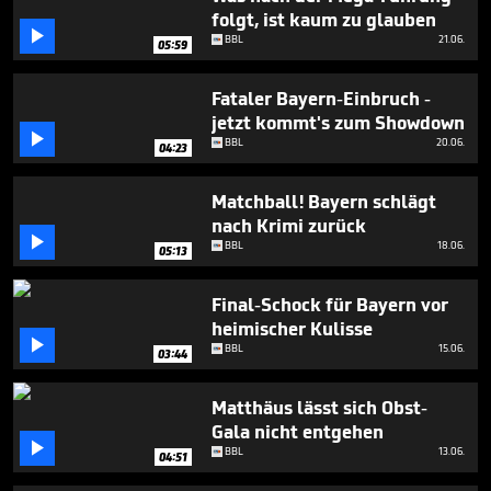
3
folgt, ist kaum zu glauben
minutes,

BBL
21.06.
41
05:59
seconds
Fataler Bayern-Einbruch -
jetzt kommt's zum Showdown

BBL
20.06.
04:23
Matchball! Bayern schlägt
nach Krimi zurück

BBL
18.06.
05:13
Final-Schock für Bayern vor
heimischer Kulisse

BBL
15.06.
03:44
Matthäus lässt sich Obst-
Gala nicht entgehen

BBL
13.06.
04:51