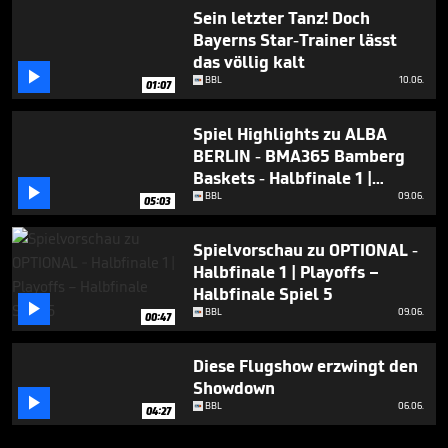
Sein letzter Tanz! Doch
Bayerns Star-Trainer lässt
das völlig kalt

BBL
10.06.
01:07
Spiel Highlights zu ALBA
BERLIN - BMA365 Bamberg
Baskets - Halbfinale 1 |

Playoffs – Halbfinale Spiel 5
BBL
09.06.
05:03
Spielvorschau zu OPTIONAL -
Halbfinale 1 | Playoffs –
Halbfinale Spiel 5

BBL
09.06.
00:47
Diese Flugshow erzwingt den
Showdown

BBL
06.06.
04:27