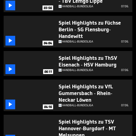
- TBV Lemgo Lippe
minutes,

12
HANDBALL-BUNDESLIGA
07.06.
03:56
seconds
Spiel Highlights zu Füchse
Berlin - SG Flensburg-
Handewitt

HANDBALL-BUNDESLIGA
07.06.
04:04
Spiel Highlights zu ThSV
Eisenach - HSV Hamburg

HANDBALL-BUNDESLIGA
07.06.
06:11
Spiel Highlights zu VfL
Gummersbach - Rhein-
Neckar Löwen

HANDBALL-BUNDESLIGA
07.06.
04:16
Spiel Highlights zu TSV
Hannover-Burgdorf - MT
Melsungen