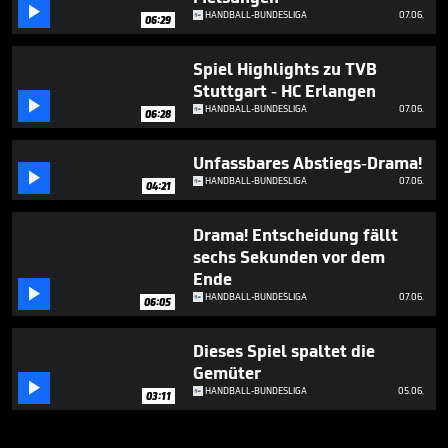

HANDBALL-BUNDESLIGA
07.06.
06:29
Spiel Highlights zu TVB
Stuttgart - HC Erlangen

HANDBALL-BUNDESLIGA
07.06.
06:28
Unfassbares Abstiegs-Drama!

HANDBALL-BUNDESLIGA
07.06.
04:21
Drama! Entscheidung fällt
sechs Sekunden vor dem
Ende

HANDBALL-BUNDESLIGA
07.06.
06:05
Dieses Spiel spaltet die
Gemüter

HANDBALL-BUNDESLIGA
05.06.
03:11