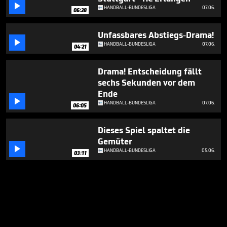

HANDBALL-BUNDESLIGA
07.06.
06:28
Unfassbares Abstiegs-Drama!

HANDBALL-BUNDESLIGA
07.06.
04:21
Drama! Entscheidung fällt
sechs Sekunden vor dem
Ende

HANDBALL-BUNDESLIGA
07.06.
06:05
Dieses Spiel spaltet die
Gemüter

HANDBALL-BUNDESLIGA
05.06.
03:11