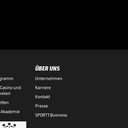
Dieses Spiel
spaltet die
Gemüter

HANDBALL-BUNDESLIGA
05.06.
03:11
ÜBER UNS
ogramm
Unternehmen
-Casino und
Karriere
theken
Kontakt
etten
Presse
 Akademie
SPORT1 Business