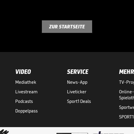
ZUR STARTSEITE
VIDEO
SERVICE
MEHR
Mediathek
News-App
TV-Pr
Livestream
Liveticker
Online
Spielo
Podcasts
Sport1 Deals
Sportw
Doppelpass
SPORT1