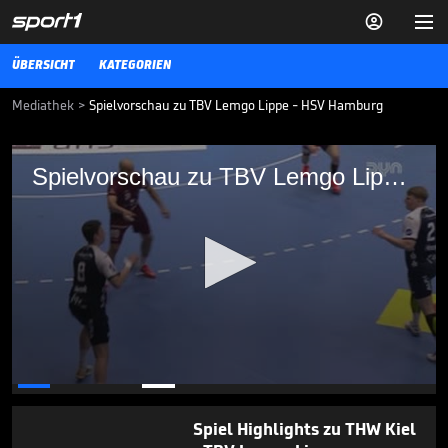


ÜBERSICHT
KATEGORIEN
Mediathek
>
Spielvorschau zu TBV Lemgo Lippe - HSV Hamburg
Spielvorschau zu TBV Lemgo Lippe - HSV
Spielvorschau zu TBV Lemgo Lippe - HSV Hamburg
Hamburg
Spielvorschau zu TBV Lemgo Lippe - HSV Hamburg
HANDBALL-BUNDESLIGA
17.04.25
Klassenerhalt! In diesem
Moment steht eine ganze
Halle Kopf

HANDBALL-BUNDESLIGA
07.06.
04:12
0
seconds
of
Spiel Highlights zu THW Kiel
1