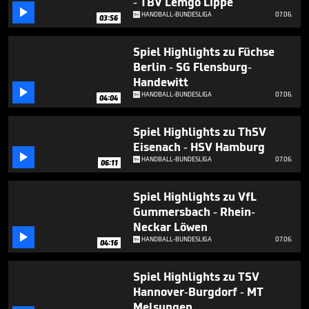
- TBV Lemgo Lippe
minute,

5
HANDBALL-BUNDESLIGA
07.06.
03:56
seconds
Spiel Highlights zu Füchse
Berlin - SG Flensburg-
Handewitt

HANDBALL-BUNDESLIGA
07.06.
04:04
Spiel Highlights zu ThSV
Eisenach - HSV Hamburg

HANDBALL-BUNDESLIGA
07.06.
06:11
Spiel Highlights zu VfL
Gummersbach - Rhein-
Neckar Löwen

HANDBALL-BUNDESLIGA
07.06.
04:16
Spiel Highlights zu TSV
Hannover-Burgdorf - MT
Melsungen