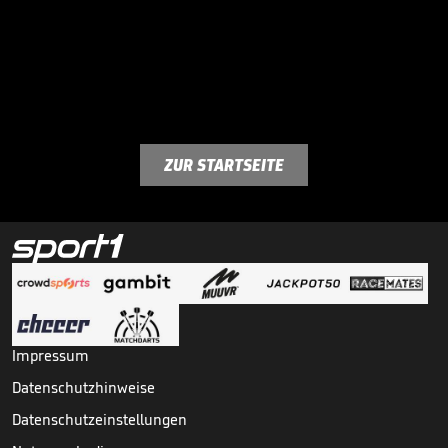
ZUR STARTSEITE
Impressum
Datenschutzhinweise
Datenschutzeinstellungen