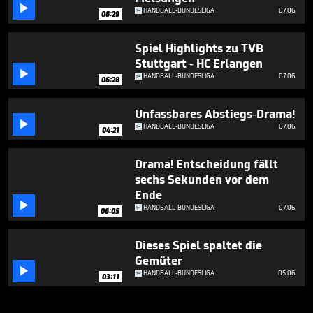

HANDBALL-BUNDESLIGA
07.06.
06:29
Spiel Highlights zu TVB
Stuttgart - HC Erlangen

HANDBALL-BUNDESLIGA
07.06.
06:28
Unfassbares Abstiegs-Drama!

HANDBALL-BUNDESLIGA
07.06.
04:21
Drama! Entscheidung fällt
sechs Sekunden vor dem
Ende

HANDBALL-BUNDESLIGA
07.06.
06:05
Dieses Spiel spaltet die
Gemüter

HANDBALL-BUNDESLIGA
05.06.
03:11