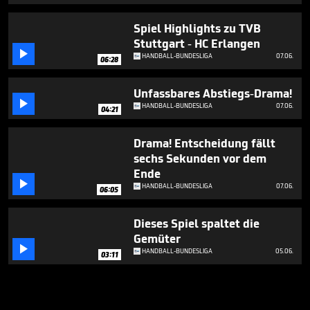
Spiel Highlights zu TVB
Stuttgart - HC Erlangen

HANDBALL-BUNDESLIGA
07.06.
06:28
Unfassbares Abstiegs-Drama!

HANDBALL-BUNDESLIGA
07.06.
04:21
Drama! Entscheidung fällt
sechs Sekunden vor dem
Ende

HANDBALL-BUNDESLIGA
07.06.
06:05
Dieses Spiel spaltet die
Gemüter

HANDBALL-BUNDESLIGA
05.06.
03:11