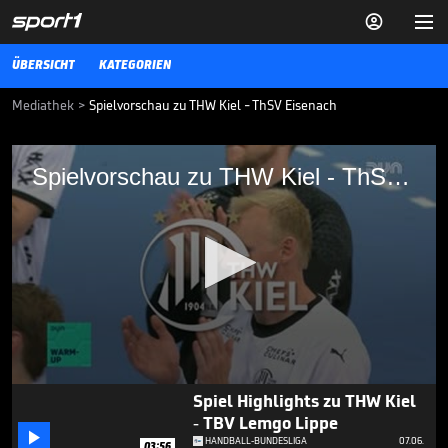


ÜBERSICHT
KATEGORIEN
Mediathek
>
Spielvorschau zu THW Kiel - ThSV Eisenach
Spielvorschau zu THW Kiel - ThSV Eisenach
Spielvorschau zu THW Kiel - ThSV Eisenach
Spielvorschau zu THW Kiel - ThSV Eisenach
HANDBALL-BUNDESLIGA
08.06.25
Klassenerhalt! In diesem
Moment steht eine ganze
Halle Kopf

HANDBALL-BUNDESLIGA
07.06.
04:12
0
Spiel Highlights zu THW Kiel
seconds
- TBV Lemgo Lippe
of

52
HANDBALL-BUNDESLIGA
07.06.
03:56