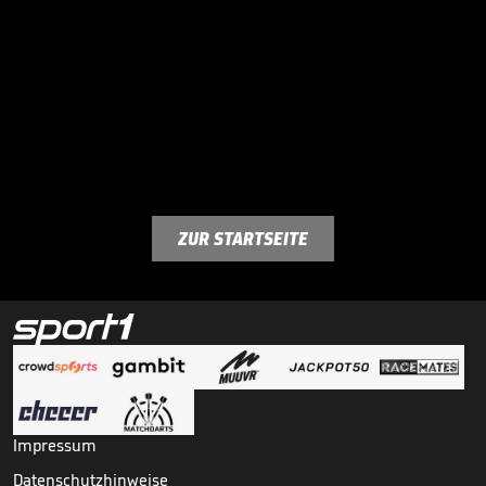
ZUR STARTSEITE
Impressum
Datenschutzhinweise