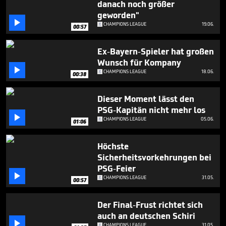
danach noch größer
49
seconds
geworden"

CHAMPIONS LEAGUE
19.06.
00:57
Ex-Bayern-Spieler hat großen
Wunsch für Kompany

CHAMPIONS LEAGUE
18.06.
00:38
Dieser Moment lässt den
PSG-Kapitän nicht mehr los

CHAMPIONS LEAGUE
05.06.
01:06
Höchste
Sicherheitsvorkehrungen bei
PSG-Feier

CHAMPIONS LEAGUE
31.05.
00:57
Der Final-Frust richtet sich
auch an deutschen Schiri

CHAMPIONS LEAGUE
31.05.