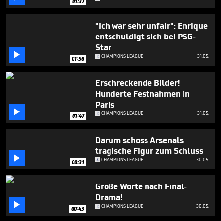
01:37
"Ich war sehr unfair": Enrique
entschuldigt sich bei PSG-
Star

CHAMPIONS LEAGUE
31.05.
01:56
Erschreckende Bilder!
Hunderte Festnahmen in
Paris

CHAMPIONS LEAGUE
31.05.
01:47
Darum schoss Arsenals
tragische Figur zum Schluss

CHAMPIONS LEAGUE
30.05.
00:31
Große Worte nach Final-
Drama!

CHAMPIONS LEAGUE
30.05.
00:43