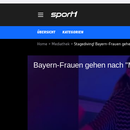

ÜBERSICHT
KATEGORIEN
Home
>
Mediathek
>
Stagediving! Bayern-Frauen gehen
Bayern-Frauen gehen nach "Mi
Bayern-Frauen gehen
steil
Die Frauen des FC Bayern gewinn
damit eine hohe Siegprämie. Das 
gebührend.