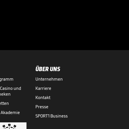
HSV-Boss erklärt
Krüger-Plan:
"Kathleen kommt

genau richtig"
18.05.
02:53
ÜBER UNS
ogramm
Unternehmen
-Casino und
Karriere
theken
Kontakt
etten
Presse
 Akademie
SPORT1 Business