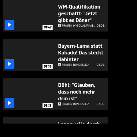
WM-Qualifikation
geschafft: "Jetzt
gibt es Döner"

FRAUEN-WM QUALIFIKATION
06.06.
01:47
Bayern-Lama statt
Kakadu! Das steckt
dahinter

FRAUEN-BUNDESLIGA
02.06.
01:16
Bühl: "Glauben,
dass noch mehr
drin ist"

FRAUEN-BUNDESLIGA
02.06.
01:13
Langeweile durch
Bayern-Dominanz?