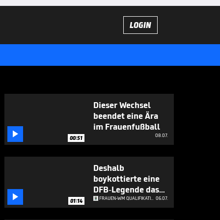
LOGIN
Dieser Wechsel
beendet eine Ära
im Frauenfußball

08.07.
00:51
Deshalb
boykottierte eine
DFB-Legende das

Nationalteam
FRAUEN-WM QUALIFIKATION
06.07.
01:14