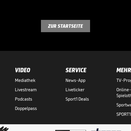
ZUR STARTSEITE
VIDEO
SERVICE
MEHR
Mediathek
News-App
TV-Pr
Livestream
Liveticker
Online
Spielo
Podcasts
Sport1 Deals
Sportw
Doppelpass
SPORT1