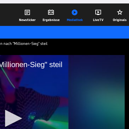





Newsticker
Ergebnisse
Mediathek
Live TV
Originals
 nach "Millionen-Sieg" steil
llionen-Sieg" steil
 nach "Millionen-Sieg"
en die "World Sevens" und sichern sich
feiert vor allem Sarah Zadrazil