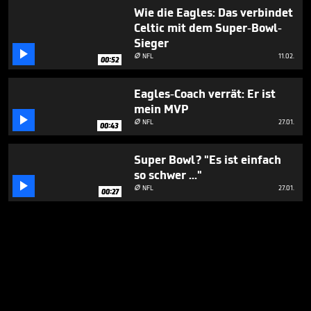
Wie die Eagles: Das verbindet
Celtic mit dem Super-Bowl-
Sieger

NFL
11.02.

00:52
Eagles-Coach verrät: Er ist
mein MVP

NFL
27.01.

00:43
Super Bowl? "Es ist einfach
so schwer ..."

NFL
27.01.

00:27