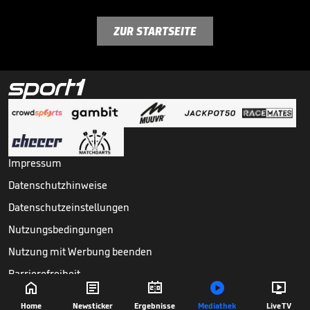
ZUR STARTSEITE
Impressum
Datenschutzhinweise
Datenschutzeinstellungen
Nutzungsbedingungen
Nutzung mit Werbung beenden
Barrierefreiheit





Copyright ©
2026
Sport1 GmbH. Alle Rechte vorbehalten.
Home
Newsticker
Ergebnisse
Mediathek
Live TV