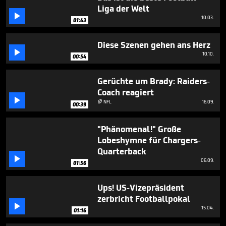
minute,
Liga der Welt
47

10.03.
seconds
01:43
Diese Szenen gehen ans Herz

10.10.
00:54
Gerüchte um Brady: Raiders-
Coach reagiert

NFL
16.09.

00:39
"Phänomenal!" Große
Lobeshymne für Chargers-
Quarterback

06.09.
01:56
Ups! US-Vizepräsident
zerbricht Footballpokal

15.04.
01:16