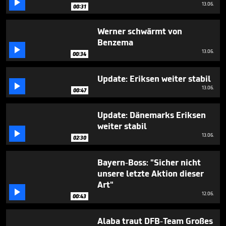

28
13.06.
00:31
seconds
Werner schwärmt von
Benzema

13.06.
00:34
Update: Eriksen weiter stabil

13.06.
00:47
Update: Dänemarks Eriksen
weiter stabil

13.06.
02:30
Bayern-Boss: "Sicher nicht
unsere letzte Aktion dieser
Art"

12.06.
00:43
Alaba traut DFB-Team Großes