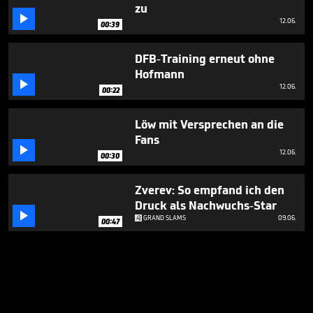
zu

12.06.
00:39
DFB-Training erneut ohne
Hofmann

12.06.
00:22
Löw mit Versprechen an die
Fans

12.06.
00:30
Zverev: So empfand ich den
Druck als Nachwuchs-Star

GRAND SLAMS
09.06.
00:47