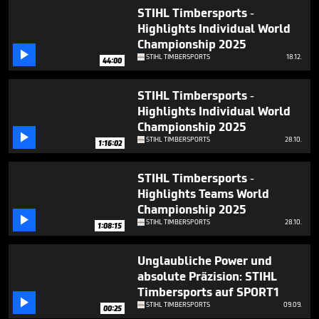
1
STIHL Timbersports -
hour,
Highlights Individual World
45
minutes,
Championship 2025
31

STIHL TIMBERSPORTS
18.12.
44:00
seconds
STIHL Timbersports -
Highlights Individual World
Championship 2025

STIHL TIMBERSPORTS
28.10.
1:16:02
STIHL Timbersports -
Highlights Teams World
Championship 2025

STIHL TIMBERSPORTS
28.10.
1:08:15
Unglaubliche Power und
absolute Präzision: STIHL
Timbersports auf SPORT1

STIHL TIMBERSPORTS
09.09.
00:25