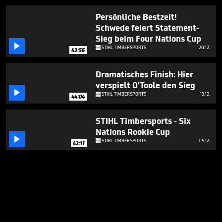
Persönliche Bestzeit!
Schwede feiert Statement-
Sieg beim Four Nations Cup

STIHL TIMBERSPORTS
20.12.
43:56
Dramatisches Finish: Hier
verspielt O'Toole den Sieg

STIHL TIMBERSPORTS
13.12.
44:04
STIHL Timbersports - Six
Nations Rookie Cup

STIHL TIMBERSPORTS
05.12.
42:11