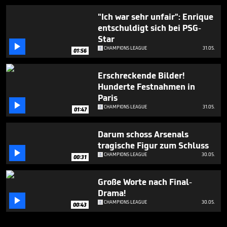
"Ich war sehr unfair": Enrique
entschuldigt sich bei PSG-
Star

CHAMPIONS LEAGUE
31.05.
01:56
Erschreckende Bilder!
Hunderte Festnahmen in
Paris

CHAMPIONS LEAGUE
31.05.
01:47
Darum schoss Arsenals
tragische Figur zum Schluss

CHAMPIONS LEAGUE
30.05.
00:31
Große Worte nach Final-
Drama!

CHAMPIONS LEAGUE
30.05.
00:43