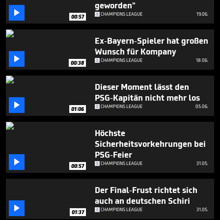
minute,
geworden"
16

CHAMPIONS LEAGUE
19.06.
00:57
seconds
Ex-Bayern-Spieler hat großen
Wunsch für Kompany

CHAMPIONS LEAGUE
18.06.
00:38
Dieser Moment lässt den
PSG-Kapitän nicht mehr los

CHAMPIONS LEAGUE
05.06.
01:06
Höchste
Sicherheitsvorkehrungen bei
PSG-Feier

CHAMPIONS LEAGUE
31.05.
00:57
Der Final-Frust richtet sich
auch an deutschen Schiri

CHAMPIONS LEAGUE
31.05.
01:37