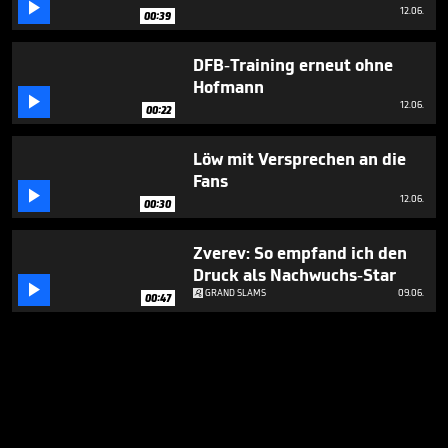

12.06.
00:39
DFB-Training erneut ohne
Hofmann

12.06.
00:22
Löw mit Versprechen an die
Fans

12.06.
00:30
Zverev: So empfand ich den
Druck als Nachwuchs-Star

GRAND SLAMS
09.06.
00:47