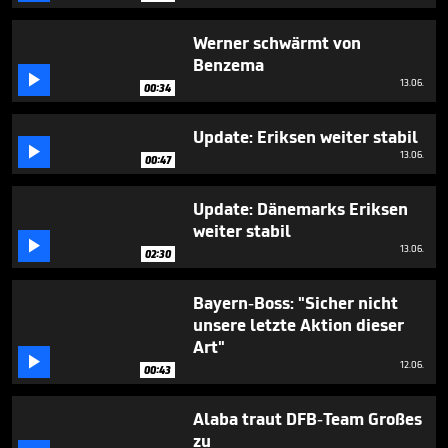
seconds
Werner schwärmt von
Benzema

13.06.
00:34
Update: Eriksen weiter stabil

13.06.
00:47
Update: Dänemarks Eriksen
weiter stabil

13.06.
02:30
Bayern-Boss: "Sicher nicht
unsere letzte Aktion dieser
Art"

12.06.
00:43
Alaba traut DFB-Team Großes
zu