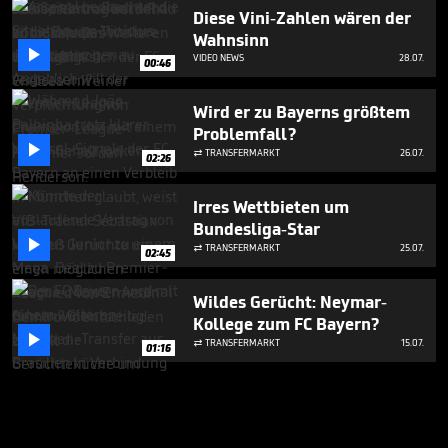
Diese Vini-Zahlen wären der
Wahnsinn

VIDEO NEWS
28.07.
00:46
Wird er zu Bayerns größtem
Problemfall?

TRANSFERMARKT
26.07.

02:26
Irres Wettbieten um
Bundesliga-Star

TRANSFERMARKT
25.07.

02:45
Wildes Gerücht: Neymar-
Kollege zum FC Bayern?

TRANSFERMARKT
15.07.

01:16