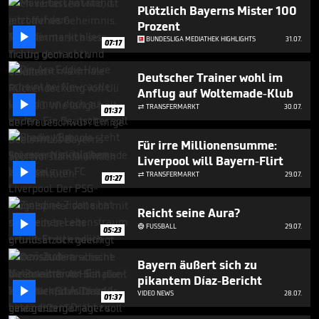
4
Plötzlich Bayerns Mister 100
minutes,
Prozent
41

BUNDESLIGA MEDIATHEK HIGHLIGHTS
31.07.
seconds
07:17
Deutscher Trainer wohl im
Anflug auf Woltemade-Klub

TRANSFERMARKT
30.07.

01:37
Für irre Millionensumme:
Liverpool will Bayern-Flirt

TRANSFERMARKT
29.07.

01:27
Reicht seine Aura?

FUSSBALL
29.07.

05:23
Bayern äußert sich zu
pikantem Díaz-Bericht

VIDEO NEWS
28.07.
01:37