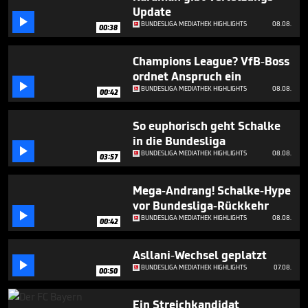
minutes,
Update
4

BUNDESLIGA MEDIATHEK HIGHLIGHTS
08.08.
seconds
00:38
Champions League? VfB-Boss
ordnet Anspruch ein

BUNDESLIGA MEDIATHEK HIGHLIGHTS
08.08.
00:42
So euphorisch geht Schalke
in die Bundesliga

BUNDESLIGA MEDIATHEK HIGHLIGHTS
08.08.
03:57
Mega-Andrang! Schalke-Hype
vor Bundesliga-Rückkehr

BUNDESLIGA MEDIATHEK HIGHLIGHTS
08.08.
00:42
Asllani-Wechsel geplatzt

BUNDESLIGA MEDIATHEK HIGHLIGHTS
07.08.
00:50
Ein Streichkandidat