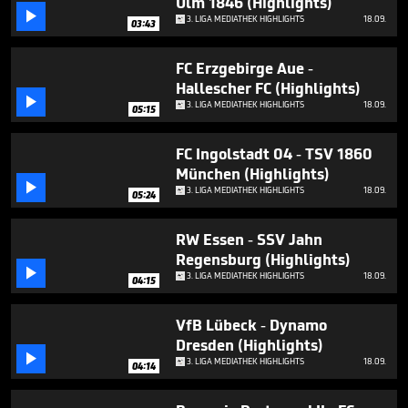
Ulm 1846 (Highlights)
minutes,

47
3. LIGA MEDIATHEK HIGHLIGHTS
18.09.
03:43
seconds
FC Erzgebirge Aue -
Hallescher FC (Highlights)

3. LIGA MEDIATHEK HIGHLIGHTS
18.09.
05:15
FC Ingolstadt 04 - TSV 1860
München (Highlights)

3. LIGA MEDIATHEK HIGHLIGHTS
18.09.
05:24
RW Essen - SSV Jahn
Regensburg (Highlights)

3. LIGA MEDIATHEK HIGHLIGHTS
18.09.
04:15
VfB Lübeck - Dynamo
Dresden (Highlights)

3. LIGA MEDIATHEK HIGHLIGHTS
18.09.
04:14