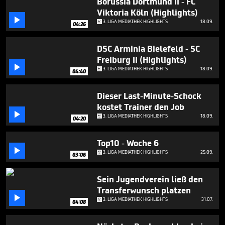
Borussia Dortmund II - FC
Viktoria Köln (Highlights)

3. LIGA MEDIATHEK HIGHLIGHTS
18.09.
04:26
DSC Arminia Bielefeld - SC
Freiburg II (Highlights)

3. LIGA MEDIATHEK HIGHLIGHTS
18.09.
04:40
Dieser Last-Minute-Schock
kostet Trainer den Job

3. LIGA MEDIATHEK HIGHLIGHTS
18.09.
04:20
Top10 - Woche 6

3. LIGA MEDIATHEK HIGHLIGHTS
25.09.
03:06
Sein Jugendverein ließ den
Transferwunsch platzen

3. LIGA MEDIATHEK HIGHLIGHTS
31.07.
04:08