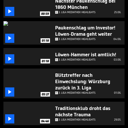
Nächster Paukenschlag bei
1860 München

3. LIGA MEDIATHEK HIGHLIGHTS
25.06.
00:59
Paukenschlag um Investor!
Löwen-Drama geht weiter

3. LIGA MEDIATHEK HIGHLIGHTS
04.06.
01:18
Löwen-Hammer ist amtlich!

3. LIGA MEDIATHEK HIGHLIGHTS
03.06.
01:18
Blitztreffer nach
Einwechslung: Würzburg
zurück in 3. Liga

3. LIGA MEDIATHEK HIGHLIGHTS
01.06.
05:27
Traditionsklub droht das
nächste Trauma

3. LIGA MEDIATHEK HIGHLIGHTS
29.05.
04:46