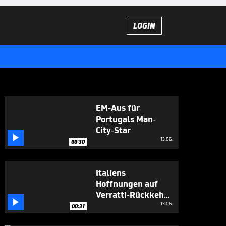
LOGIN
EM-Aus für
Portugals Man-
City-Star

13.06.
00:30
Italiens
Hoffnungen auf
Verratti-Rückkehr

wachsen
13.06.
00:31