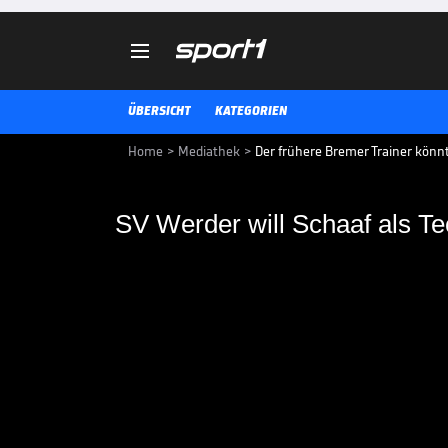

ÜBERSICHT
KATEGORIEN
Home
>
Mediathek
>
Der frühere Bremer Trainer könn
SV Werder will Schaaf als Te
SV Werder will Schaa
Als Trainer ist er nicht im Gespr
Thomas Schaaf bald nach Breme