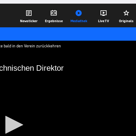





Newsticker
Ergebnisse
Mediathek
Live TV
Originals
te bald in den Verein zurückkehren
chnischen Direktor
f als Technischen Direktor
äch, aber in einer anderen Position könnte
n zurückkehren.
09.10.17