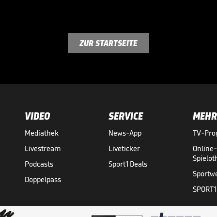
ZUR STARTSEITE
VIDEO
SERVICE
MEHR
Mediathek
News-App
TV-Pr
Livestream
Liveticker
Online
Spielo
Podcasts
Sport1 Deals
Sportw
Doppelpass
SPORT1