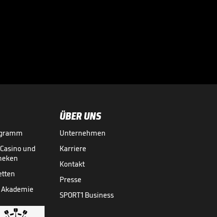
Druck als

Nachwuchs-Star
GRAND SLAMS
09.06.
00:47
ÜBER UNS
ogramm
Unternehmen
-Casino und
Karriere
theken
Kontakt
etten
Presse
 Akademie
SPORT1 Business