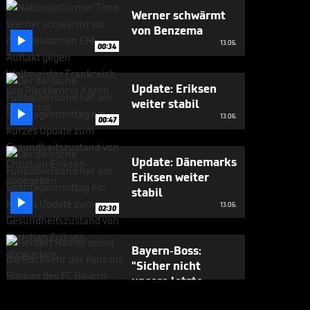
Werner schwärmt
von Benzema

13.06.
00:34
Update: Eriksen
weiter stabil

13.06.
00:47
Update: Dänemarks
Eriksen weiter
stabil

13.06.
02:30
Bayern-Boss:
"Sicher nicht
unsere letzte

Aktion dieser Art"
12.06.
00:43