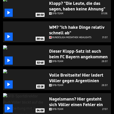
seconds
Klopp? "Die Leute, die das
sagen, haben keine Ahnung"

DFB-TEAM
01.08.
00:50
WM? "Ich hake Dinge relativ
schnell ab"

BUNDESLIGA MEDIATHEK HIGHLIGHTS
31.07.
00:44
Dieser Klopp-Satz ist auch
beim FC Bayern angekommen

DFB-TEAM
28.07.
02:46
Volle Breitseite! Hier ledert
Völler gegen Argentinien

DFB-TEAM
28.07.
02:26
Nagelsmann? Hier gesteht
sich Völler einen Fehler ein

DFB-TEAM
27.07.
04:08