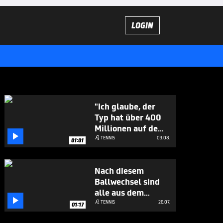
LOGIN
"Ich glaube, der
Typ hat über 400
Millionen auf dem

Konto"
TENNIS
03.08.

01:01
Nach diesem
Ballwechsel sind
alle aus dem

Häuschen
TENNIS
26.07.

01:17