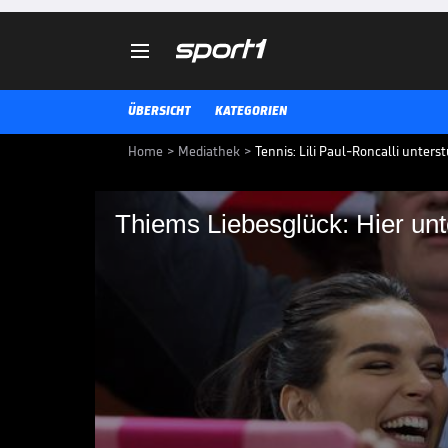

ÜBERSICHT
KATEGORIEN
Home
>
Mediathek
>
Tennis: Lili Paul-Roncalli unte
Thiems Liebesglück: 
Lili den Tennis-Star
Dominic Thiem ist zurzeit bei d
Dabei erhält er besondere Unter
TENNIS