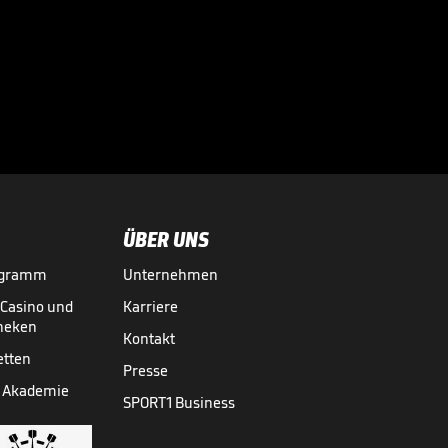
Tschechisches
Tennis-Märchen in

Wimbledon
GRAND SLAMS
09.07.
01:22
ÜBER UNS
ogramm
Unternehmen
-Casino und
Karriere
theken
Kontakt
etten
Presse
 Akademie
SPORT1 Business