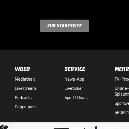
ZUR STARTSEITE
VIDEO
SERVICE
MEHR
Mediathek
News-App
TV-Pr
Livestream
Liveticker
Online
Spielo
Podcasts
Sport1 Deals
Sportw
Doppelpass
SPORT1