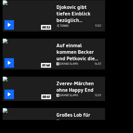
Djokovic gibt
tiefen Einblick
bezüglich

Karriereende
TENNIS
17.07.

00:52
Auf einmal
kommen Becker
und Petkovic die

Tränen
GRAND SLAMS
14.07.
01:46
Zverev-Märchen
ohne Happy End

GRAND SLAMS
12.07.
00:41
Großes Lob für
Zverev vor
Wimbledon-Finale
