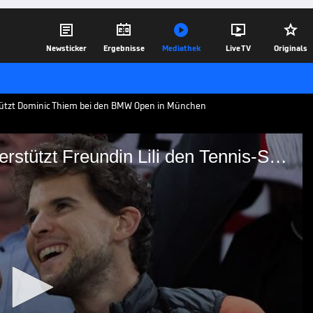





Newsticker
Ergebnisse
Mediathek
Live TV
Originals
rstützt Dominic Thiem bei den BMW Open in München
Thiems Liebesglück: Hier unterstützt Freundin Lili den Tennis-Star
Hier unterstützt Freundin
en BMW Open in München im Einsatz.
stützung.
19.04.23