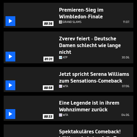
1
minute,
Premieren-Sieg im
19
Wimbledon-Finale
seconds

GRAND SLAMS
11.07.
00:36
Zverev feiert - Deutsche
Damen schlecht wie lange
nicht

ATP
30.06.
01:31
Jetzt spricht Serena Williams
zum Sensations-Comeback

WTA
07.06.
00:58
Eine Legende ist in ihrem
Wohnzimmer zurück

WTA
04.06.
00:33
Spektakuläres Comeback!