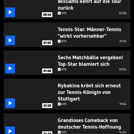
Williams kehrt auf die Tour
zurück

WTA
02.06.
00:49
Tennis-Star: Männer-Tennis
"wirkt vorhersehbar"

WTA
25.05.
01:05
Sechs Matchbälle vergeben!
Top-Star blamiert sich

WTA
29.04.
01:00
Rybakina krönt sich erneut
zur Tennis-Königin von
Stuttgart

WTA
19.04.
01:08
Grandioses Comeback von
deutscher Tennis-Hoffnung

WTA
14.04.
01:38