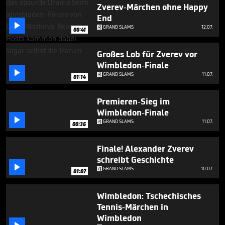
35
Zverev-Märchen ohne Happy
seconds
End

GRAND SLAMS
12.07.
00:41
Großes Lob für Zverev vor
Wimbledon-Finale

GRAND SLAMS
11.07.
01:14
Premieren-Sieg im
Wimbledon-Finale

GRAND SLAMS
11.07.
00:36
Finale! Alexander Zverev
schreibt Geschichte

GRAND SLAMS
10.07.
01:07
Wimbledon: Tschechisches
Tennis-Märchen in
Wimbledon