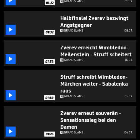

GRAND SLAMS
09.07.
01:22
Halbfinale! Zverev bezwingt
Angstgegner

GRAND SLAMS
08.07.
01:32
Zverev erreicht Wimbledon-
Meilenstein - Struff scheitert

GRAND SLAMS
07.07.
01:54
Struff schreibt Wimbledon-
Märchen weiter - Sabalenka
raus

GRAND SLAMS
05.07.
01:49
Zverev erneut souverän -
Sensationssieg bei den
Damen

GRAND SLAMS
04.07.
01:26