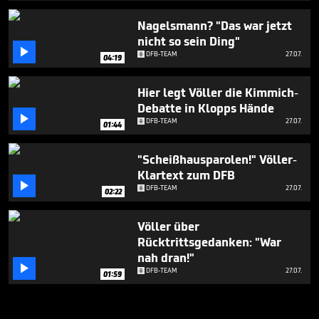
Nagelsmann? "Das war jetzt
nicht so sein Ding"

DFB-TEAM
27.07.
04:19
Hier legt Völler die Kimmich-
Debatte in Klopps Hände

DFB-TEAM
27.07.
01:44
"Scheißhausparolen!" Völler-
Klartext zum DFB

DFB-TEAM
27.07.
02:22
Völler über
Rücktrittsgedanken: "War
nah dran!"

DFB-TEAM
27.07.
01:59