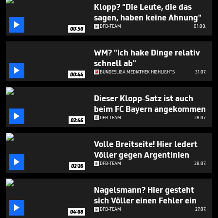
39
Klopp? "Die Leute, die das
seconds
sagen, haben keine Ahnung"

DFB-TEAM
01.08.
00:50
WM? "Ich hake Dinge relativ
schnell ab"

BUNDESLIGA MEDIATHEK HIGHLIGHTS
31.07.
00:44
Dieser Klopp-Satz ist auch
beim FC Bayern angekommen

DFB-TEAM
28.07.
02:46
Volle Breitseite! Hier ledert
Völler gegen Argentinien

DFB-TEAM
28.07.
02:26
Nagelsmann? Hier gesteht
sich Völler einen Fehler ein

DFB-TEAM
27.07.
04:08