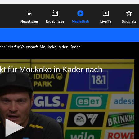





Newsticker
Ergebnisse
Mediathek
Live TV
Originals
ner rückt für Youssoufa Moukoko in den Kader
ckt für Moukoko in Kader nach
-Star rückt für Moukoko in
ousouffa Moukoko nominiert Edin Terzic
08.12.23