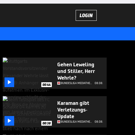
LOGIN
Gehen Leweling
und Stiller, Herr
Wehrle?

BUNDESLIGA MEDIATHEK HIGHLIGHTS
08.08.
00:44
Karaman gibt
Verletzungs-
Update

BUNDESLIGA MEDIATHEK HIGHLIGHTS
08.08.
00:38