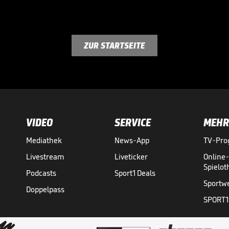
ZUR STARTSEITE
VIDEO
SERVICE
MEHR
Mediathek
News-App
TV-Pr
Livestream
Liveticker
Online
Spielo
Podcasts
Sport1 Deals
Sportw
Doppelpass
SPORT1