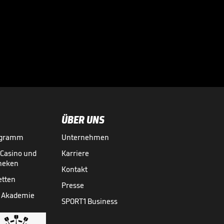
vor
Regeländerungen

BUNDESLIGA MEDIATHEK HIGHLIGHTS
07.08.
02:56
ÜBER UNS
ogramm
Unternehmen
-Casino und
Karriere
theken
Kontakt
etten
Presse
 Akademie
SPORT1 Business