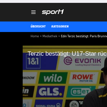

ÜBERSICHT
KATEGORIEN
Home
>
Mediathek
>
Edin Terzic bestätigt: Paris Brun
Terzic bestätigt: U17-Star rü
Terzic bestätigt: U17
Kader nach
Durch den Muskelfaserriss von Y
diesen U17-DFB-Star nach.
BUNDESLIGA MEDIATHEK HIGHLIGHTS