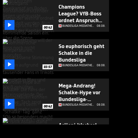
Champions
League? VfB-Boss
ordnet Anspruch

ein
BUNDESLIGA MEDIATHEK HIGHLIGHTS
08.08.
00:42
So euphorisch geht
Schalke in die
Bundesliga

BUNDESLIGA MEDIATHEK HIGHLIGHTS
08.08.
03:57
Mega-Andrang!
Schalke-Hype vor
Bundesliga-

Rückkehr
BUNDESLIGA MEDIATHEK HIGHLIGHTS
08.08.
00:42
Asllani-Wechsel
geplatzt

BUNDESLIGA MEDIATHEK HIGHLIGHTS
07.08.