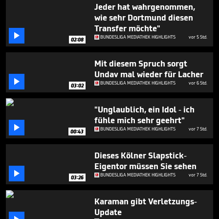
2
Jeder hat wahrgenommen,
minutes,
wie sehr Dortmund diesen
58
Transfer möchte"
seconds

BUNDESLIGA MEDIATHEK HIGHLIGHTS
vor 5 Std.
02:08
Mit diesem Spruch sorgt
Undav mal wieder für Lacher

BUNDESLIGA MEDIATHEK HIGHLIGHTS
vor 6 Std.
03:02
"Unglaublich, ein Idol - ich
fühle mich sehr geehrt"

BUNDESLIGA MEDIATHEK HIGHLIGHTS
vor 7 Std.
00:43
Dieses Kölner Slapstick-
Eigentor müssen Sie sehen

BUNDESLIGA MEDIATHEK HIGHLIGHTS
vor 7 Std.
03:26
Karaman gibt Verletzungs-
Update