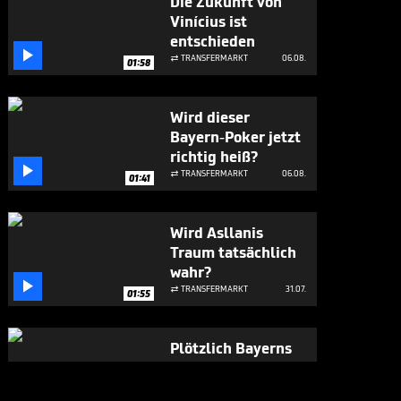
Die Zukunft von
Vinícius ist
entschieden

TRANSFERMARKT
06.08.

01:58
Wird dieser
Bayern-Poker jetzt
richtig heiß?

TRANSFERMARKT
06.08.

01:41
Wird Asllanis
Traum tatsächlich
wahr?

TRANSFERMARKT
31.07.

01:55
Plötzlich Bayerns
Mister 100 Prozent

BUNDESLIGA MEDIATHEK HIGHLIGHTS
31.07.
07:17