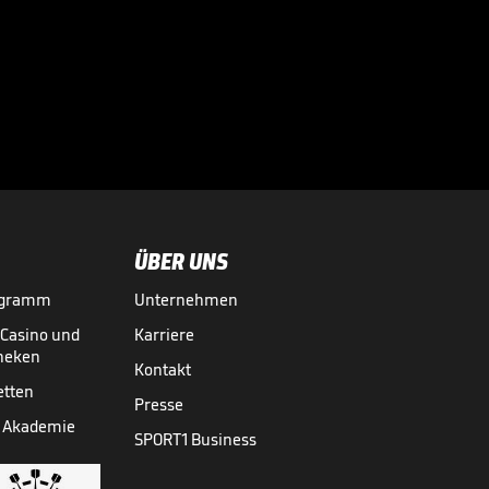

VIDEO NEWS
28.07.
01:37
ÜBER UNS
ogramm
Unternehmen
-Casino und
Karriere
theken
Kontakt
etten
Presse
 Akademie
SPORT1 Business