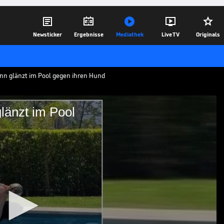





Newsticker
Ergebnisse
Mediathek
Live TV
Originals
onn glänzt im Pool gegen ihren Hund
länzt im Pool
: Vonn glänzt im Pool
ause sorgt Lindsey Vonn immer wieder
liert sie sich mit ihrem Hund - im Pool!
13.05.20