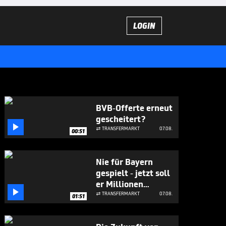
LOGIN
BVB-Offerte erneut
gescheitert?

TRANSFERMARKT
07.08.

00:51
Nie für Bayern
gespielt - jetzt soll
er Millionen

bringen
TRANSFERMARKT
07.08.

01:51