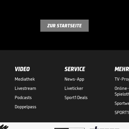
ZUR STARTSEITE
VIDEO
SERVICE
MEHR
Mediathek
News-App
TV-Pr
Livestream
Liveticker
Online
Spielo
Podcasts
Sport1 Deals
Sportw
Doppelpass
SPORT1