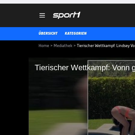

ÜBERSICHT
KATEGORIEN
Home
>
Mediathek
>
Tierischer Wettkampf: Lindsey V
Tierischer Wettkampf: Vonn g
Tierischer Wettkampf
In der Corona-bedingten Sport-P
für Unterhaltung. Dieses Mal duel
VIDEO NEWS