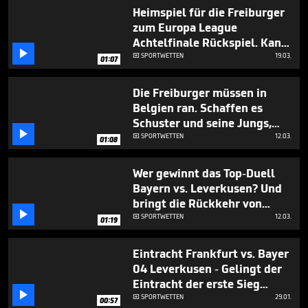
seconds
Heimspiel für die Freiburger
zum Europa League
Achtelfinale Rückspiel. Kann

der SCF gegen Genk die
SPORTWETTEN
19.03.

01:07
Heimspielpleite gegen Union
wett machen?
Die Freiburger müssen in
Belgien ran. Schaffen es
Schuster und seine Jungs,

Wunderkind Karetsas zu
SPORTWETTEN
12.03.

01:08
stoppen?
Wer gewinnt das Top-Duell
Bayern vs. Leverkusen? Und
bringt die Rückkehr von

Dieter Hecking die Wende bei
SPORTWETTEN
12.03.

01:19
Wolfsburg?
Eintracht Frankfurt vs. Bayer
04 Leverkusen - Gelingt der
Eintracht der erste Sieg

unter Dennis Schmitt?
SPORTWETTEN
29.01.

00:57