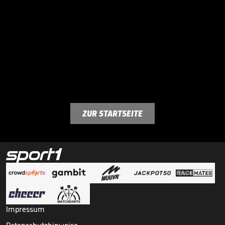
ZUR STARTSEITE
Impressum