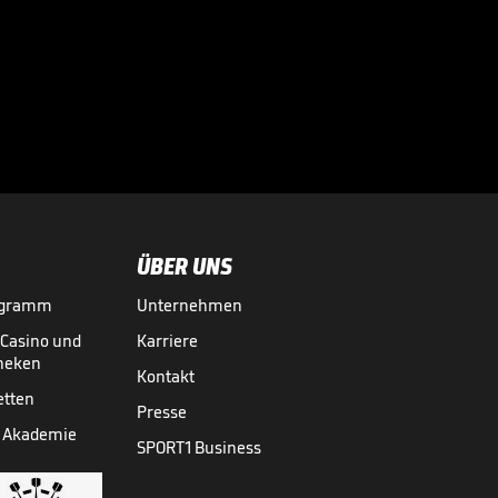
Gelingt dem 1.FC
Köln die Sensation
gegen den FC

Bayern München?
SPORTWETTEN
14.01.

01:10
ÜBER UNS
ogramm
Unternehmen
-Casino und
Karriere
theken
Kontakt
etten
Presse
 Akademie
SPORT1 Business