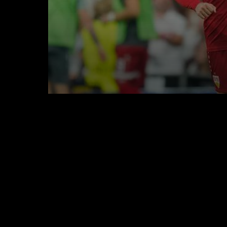
0
seconds
of
1
minute,
21
seconds
Volume
90%