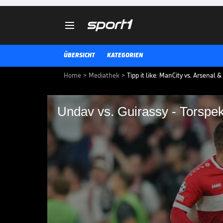

ÜBERSICHT
KATEGORIEN
Home
>
Mediathek
>
Tipp it like: ManCity vs. Arsenal 
Undav vs. Guirassy - Torspekt
Undav vs. Guirassy - 
Alle Tipps und Infos zur Bundes
europäischen Topligen nur unter 
kann süchtig machen. Hilfe unte
SPORTWETTEN