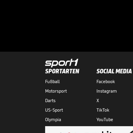
SPORTARTEN
SOCIAL MEDIA
Fußball
Facebook
Motorsport
Instagram
Darts
X
US-Sport
TikTok
Olympia
YouTube