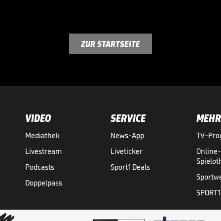
ZUR STARTSEITE
VIDEO
SERVICE
MEHR
Mediathek
News-App
TV-Pr
Livestream
Liveticker
Online
Spielo
Podcasts
Sport1 Deals
Sportw
Doppelpass
SPORT1