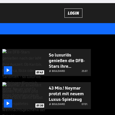
LOGIN
So luxuriös
genießen die DFB-
Stars ihre

Urlaubszeit
BOULEVARD
25.07.

01:43
43 Mio.! Neymar
protzt mit neuem
Luxus-Spielzeug

BOULEVARD
07.01.

01:30