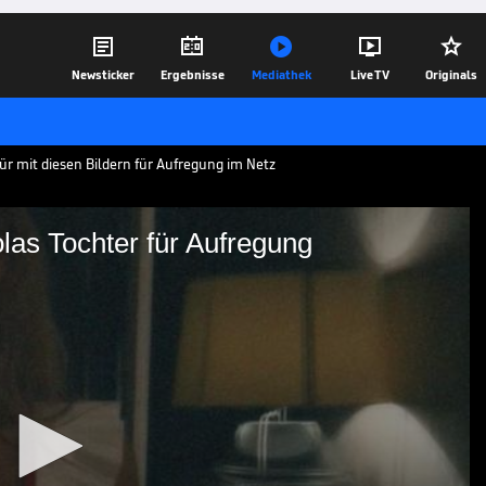





Newsticker
Ergebnisse
Mediathek
Live TV
Originals
für mit diesen Bildern für Aufregung im Netz
las Tochter für Aufregung
 Guardiolas Tochter für
rte auch Maria Guardiola am Abend vor
em Kostüm sorgte die Tochter von
rdiola für Aufsehen.