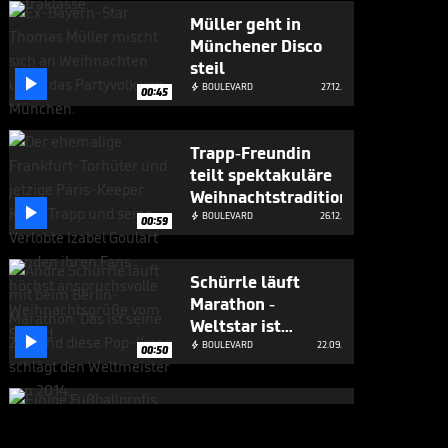
Müller geht in
Münchener Disco
steil

BOULEVARD
27.12.

00:45
Trapp-Freundin
teilt spektakuläre
Weihnachtstradition

BOULEVARD
26.12.

00:59
Schürrle läuft
Marathon -
Weltstar ist

schneller
BOULEVARD
22.09.

00:50
Fußballprofis
schwärmen von