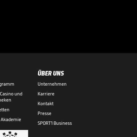
"Respektlos!"
Kroos wird zur
Maschine

BOULEVARD
25.07.

02:31
ÜBER UNS
ogramm
Unternehmen
-Casino und
Karriere
theken
Kontakt
etten
Presse
 Akademie
SPORT1 Business