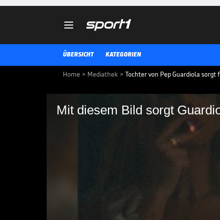

ÜBERSICHT
KATEGORIEN
Home
>
Mediathek
>
Tochter von Pep Guardiola sorgt 
Mit diesem Bild sorgt Guardio
Mit diesem Bild sorgt
Aufregung
Wie Millionen von Menschen feie
Allerheiligen Halloween. Mit ihr
Manchester City-Trainer Pep Gua