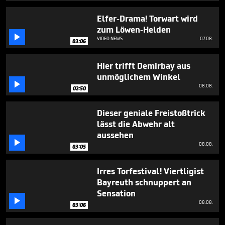
2
minutes,
Elfer-Drama! Torwart wird
39
zum Löwen-Helden
seconds

VIDEO NEWS
07.08.
03:06
Hier trifft Demirbay aus
unmöglichem Winkel

08.08.
02:50
Dieser geniale Freistoßtrick
lässt die Abwehr alt
aussehen

08.08.
03:05
Irres Torfestival! Viertligist
Bayreuth schnuppert an
Sensation

08.08.
03:06