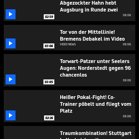
Abgezockter Hahn hebt
Augsburg in Runde zwei

08.08.
02:59
Tor von der Mittellinie!
Bremens Debakel im Video

VIDEO NEWS
08.08.
03:06
Torwart-Patzer unter Seelers
Augen: Norderstedt gegen 96
chancenlos

08.08.
03:05
Heißer Pokal-Fight! Co-
Trainer pöbelt und fliegt vom
Platz

08.08.
02:26
Traumkombination! Stuttgart