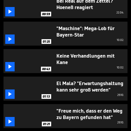
Bei Real auf dem Zettel?
Hoeneß reagiert

22.04.
00:59
"Maschine": Mega-Lob für
Bayern-Star

10.02.
01:25
Keine Verhandlungen mit
Kane

10.02.
00:43
El Mala? "Erwartungshaltung
kann sehr groß werden"

29.10.
01:13
"Freue mich, dass er den Weg
zu Bayern gefunden hat"

29.10.
01:21