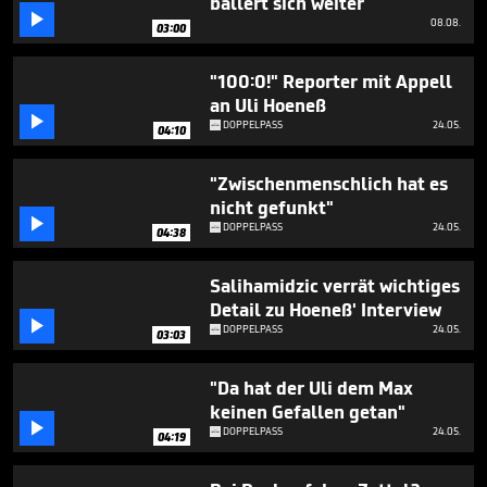
ballert sich weiter

08.08.
03:00
"100:0!" Reporter mit Appell
an Uli Hoeneß

DOPPELPASS
24.05.
04:10
"Zwischenmenschlich hat es
nicht gefunkt"

DOPPELPASS
24.05.
04:38
Salihamidzic verrät wichtiges
Detail zu Hoeneß' Interview

DOPPELPASS
24.05.
03:03
"Da hat der Uli dem Max
keinen Gefallen getan"

DOPPELPASS
24.05.
04:19