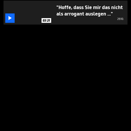
"Hoffe, dass Sie mir das nicht
als arrogant auslegen ..."

29.10.
03:21