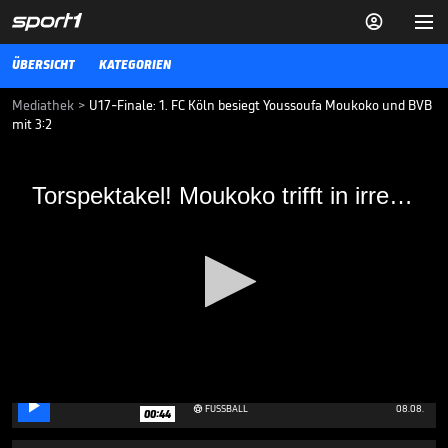


ÜBERSICHT
KATEGORIEN
Mediathek
>
U17-Finale: 1. FC Köln besiegt Youssoufa Moukoko und BVB
mit 3:2
Torspektakel! Moukoko trifft in irrem U17-
Torspektakel! Moukoko trifft in irrem U17-Finale
Finale
Youssoufa Moukoko trägt sich in einem packenden U17-Finale um
die Deutsche Meisterschaft in die Torschützenliste ein. Am Ende gibt
es trotzdem hängende Köpfe beim BVB.
FUSSBALL
16.06.19
Deutet Teamkollege hier
Rodris Abschied an?

0
FUSSBALL
08.08.

00:44
seconds
of